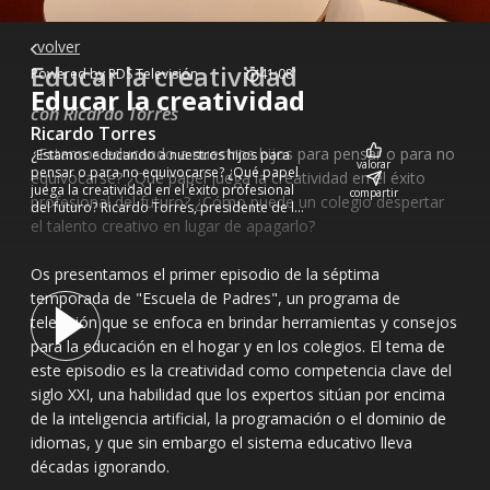
volver
Educar la creatividad
Powered by RDS Televisión
41:08'
Educar la creatividad
con Ricardo Torres
Ricardo Torres
¿Estamos educando a nuestros hijos para pensar o para no
¿Estamos educando a nuestros hijos para
valorar
pensar o para no equivocarse? ¿Qué papel
equivocarse? ¿Qué papel juega la creatividad en el éxito
juega la creatividad en el éxito profesional
compartir
profesional del futuro? ¿Cómo puede un colegio despertar
del futuro? Ricardo Torres, presidente de la
Escuela de Creatividad, nos da las claves.
el talento creativo en lugar de apagarlo?
Os presentamos el primer episodio de la séptima
temporada de "Escuela de Padres", un programa de
televisión que se enfoca en brindar herramientas y consejos
para la educación en el hogar y en los colegios. El tema de
este episodio es la creatividad como competencia clave del
siglo XXI, una habilidad que los expertos sitúan por encima
de la inteligencia artificial, la programación o el dominio de
idiomas, y que sin embargo el sistema educativo lleva
décadas ignorando.