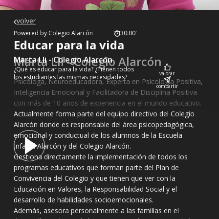
volver
Powered by Colegio Alarcón
30:00'
Educar para la vida
Marta Lli - Colegio Alarcón
Marta Lli - Colegio Alarcón
¿Qué es educar para la vida? ¿Tienen todos
valorar
los estudiantes las mismas necesidades?
Psicóloga, Neuroeducadora, Experta en Psicología Positiva,
compartir
Inteligencia Emocional y Facilitadora de Disciplina Positiva
con más de 10 años de experiencia en el mundo educativo.
Actualmente forma parte del equipo directivo del Colegio
Alarcón donde es responsable del área psicopedagógica,
emocional y conductual de los alumnos de la Escuela
Infantil Alarcón y del Colegio Alarcón.
Gestiona directamente la implementación de todos los
programas educativos que forman parte del Plan de
Convivencia del Colegio y que tienen que ver con la
Educación en Valores, la Responsabilidad Social y el
desarrollo de habilidades socioemocionales.
Además, asesora personalmente a las familias en el