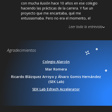
con mucha ilusión hace 10 años en ese colegio
haciendo las prácticas de la carrera. Y fue un
proyecto que me encantaba, qué me
entusiasmaba. Pero no era el momento, el
momento oportuno, pero yo seguía ahí,
Leer toda la entrevista
formándome, formándome en psicología
infantojuvenil, en educativa, en neuropsicología,
facilitadora de disciplina positiva y de repente llegó
la oportunidad. Porque las oportunidades llegan,
pero que tienes que estar preparado, eso es algo
Agradecimientos
que decimos mucho a los niños y niñas del colegio.
Colegio Alarcón
00:01:24
Mar Romera
¿Cuáles fueron tus estudios? ¿Qué
hiciste?
Mar Romera
Ricardo Blázquez Arroyo y Álvaro Gomis Hernández
00:01:50
Mar Romera
Perdona, cuando tenías esa
(SEK Lab)
disyuntiva, de me voy hacia el mundo de la
SEK Lab Edtech Accelerator
psicología clínica o el mundo de la psicología
educativa ¿qué clic te hizo elegir la educación?
00:02:02
Marta Lli
El que aportaba algo al mundo. En la
clínica tú aportas algo como más a nivel individual,