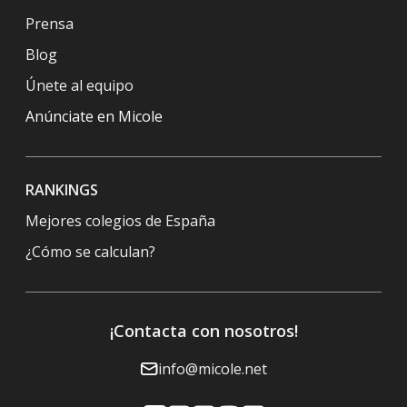
colegio y la familia. Es decir, el niño está en el
Prensa
alumno, está en el centro del sistema, vale y el niño
gira, giramos en torno a él. Los primeros referentes
Blog
somos colegio y escuela, osea colegio, perdona, y
Únete al equipo
familia entonces por eso creo que es tan
importante la conexión entre familia y colegio.
Anúnciate en Micole
00:03:32
Marta Lli
Si eso no existe. No podemos ayudar a
ese niño, alcanzar ojo, no el éxito, su máximo
potencial. O sea, hay veces que es el éxito, a lo
RANKINGS
mejor el éxito para ti no es lo mismo que el éxito
para mí. O sea, al final el objetivo es que ellos se
Mejores colegios de España
adapten en el mundo en el que vivimos, que tengan
¿Cómo se calculan?
las herramientas. Y esto lo tenemos que aportar a
la familia y el colegio para que ellos se puedan
enfrentar a la vida.
¡Contacta con nosotros!
00:03:59
Marta Lli
Caminar por la vida o navegar, que este
es un una metáfora que les pongo muchas veces a
los a los, a las familias y tal digo, mira chicos. Esto
info@micole.net
es como si nosotros vamos en barca, no íbamos
por un río. El río es la vida. El río va tranquilo,