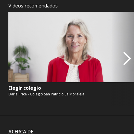
no más de tú a tú, pero es que en el mundo
Videos recomendados
educativo es como que siembras y cosechas, y
luego recoges, y es un orgullo ver cómo desde los
niños que empiezan con 18 meses en nuestro cole
hasta que salgan 18 años. Ver ese camino, esa
transición, ese crecimiento. Y que tú hayas
formado parte de eso, eso es una satisfacción
personal que yo creo que no.. esto no te lo
enseñan en ninguna universidad, ningún sitio.
00:02:38
Mar Romera
Pero sabes que la educación es un
terreno muy duro, porque cuando los niños y niñas
terminan con éxito terminan en una situación
placentera, es porque son buenos y cuando
Elegir colegio
terminan con menos éxito o viven en dificultad, la
Darla Price - Colegio San Patricio La Moraleja
causa precisamente está en los adultos, en el
profesorado y en los referentes esto, ¿tú lo has
asumido?
00:03:05
Marta Lli
Totalmente y además es que el día a día
te lo enseñan, es decir, nosotros siempre partimos
ACERCA DE
de la base que los principales referentes somos el