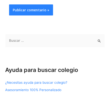
B
u
s
c
a
Ayuda para buscar colegio
r
p
¿Necesitas ayuda para buscar colegio?
o
Asesoramiento 100% Personalizado
r
: