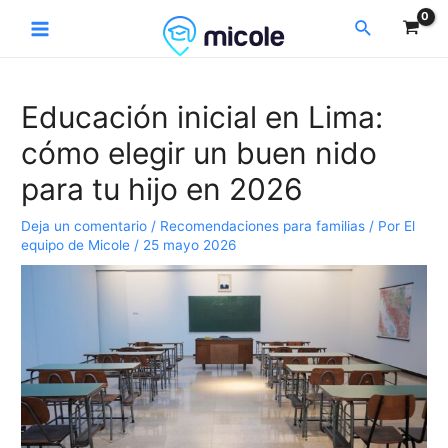
Ir
Navegación
Main
Buscar
al
de
Menu
contenido
entradas
Educación inicial en Lima:
cómo elegir un buen nido
para tu hijo en 2026
Deja un comentario
/
Recomendaciones para familias
/ Por
El
equipo de Micole
/
25 mayo 2026