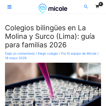
Ir
Navegación
Main
Buscar
al
de
Menu
contenido
entradas
Colegios bilingües en La
Molina y Surco (Lima): guía
para familias 2026
Deja un comentario
/
Elegir colegio
/ Por
El equipo de Micole
/
18 mayo 2026