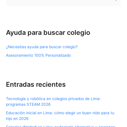
u
s
c
a
Ayuda para buscar colegio
r
p
¿Necesitas ayuda para buscar colegio?
o
Asesoramiento 100% Personalizado
r
:
Entradas recientes
Tecnología y robótica en colegios privados de Lima:
programas STEAM 2026
Educación inicial en Lima: cómo elegir un buen nido para tu
hijo en 2026