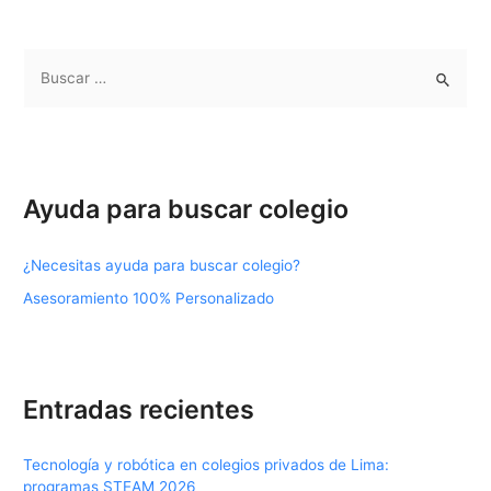
B
u
s
c
a
Ayuda para buscar colegio
r
p
¿Necesitas ayuda para buscar colegio?
o
Asesoramiento 100% Personalizado
r
:
Entradas recientes
Tecnología y robótica en colegios privados de Lima:
programas STEAM 2026