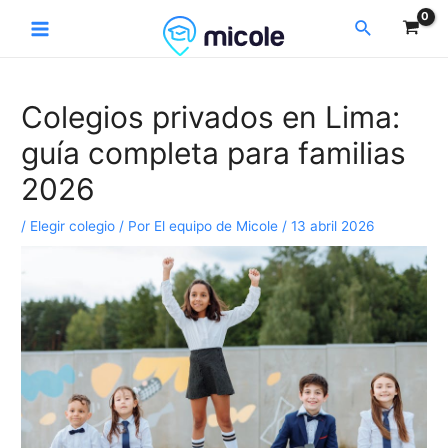
Ir
Navegación
Main
Buscar
al
de
Menu
contenido
entradas
Colegios privados en Lima:
guía completa para familias
2026
/
Elegir colegio
/ Por
El equipo de Micole
/
13 abril 2026