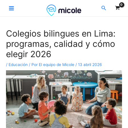
Ir
Navegación
Main
Buscar
al
de
Menu
contenido
entradas
Colegios bilingues en Lima:
programas, calidad y cómo
elegir 2026
/
Educación
/ Por
El equipo de Micole
/
13 abril 2026