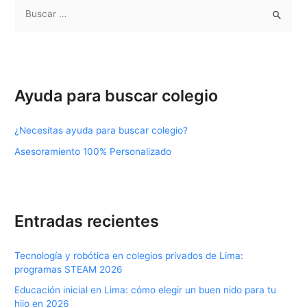
B
u
s
c
a
Ayuda para buscar colegio
r
p
¿Necesitas ayuda para buscar colegio?
o
Asesoramiento 100% Personalizado
r
:
Entradas recientes
Tecnología y robótica en colegios privados de Lima:
programas STEAM 2026
Educación inicial en Lima: cómo elegir un buen nido para tu
hijo en 2026