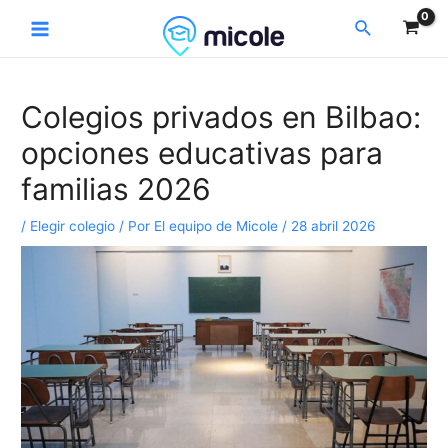
Ir
Navegación
Main
Buscar
al
de
Menu
contenido
entradas
Colegios privados en Bilbao:
opciones educativas para
familias 2026
/
Elegir colegio
/ Por
El equipo de Micole
/
28 abril 2026