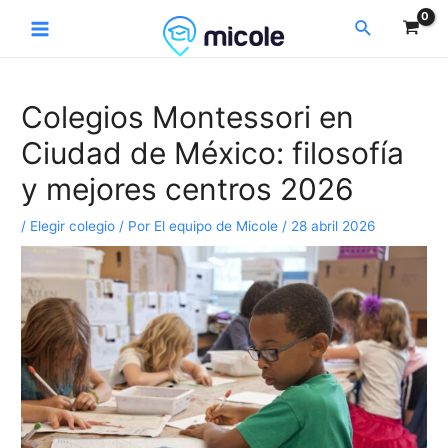
Ir
Navegación
Main
Buscar
al
de
Menu
contenido
entradas
Colegios Montessori en
Ciudad de México: filosofía
y mejores centros 2026
/
Elegir colegio
/ Por
El equipo de Micole
/
28 abril 2026