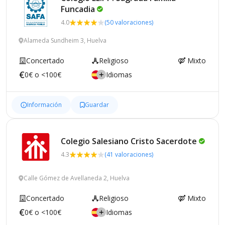
Funcadia
4.0
(50 valoraciones)
Alameda Sundheim 3, Huelva
Concertado
Religioso
Mixto
0€ o <100€
Idiomas
Información
Guardar
Colegio Salesiano Cristo
Sacerdote
4.3
(41 valoraciones)
Calle Gómez de Avellaneda 2, Huelva
Concertado
Religioso
Mixto
0€ o <100€
Idiomas