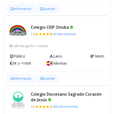
Información
Guardar
Colegio CEIP
Onuba
5.0
(4 valoraciones)
Calle Margarita 1, Huelva
Público
Laico
Mixto
0€ o <100€
Idiomas
Información
Guardar
Colegio Diocesano Sagrado Corazón
de
Jesús
4.5
(66 valoraciones)