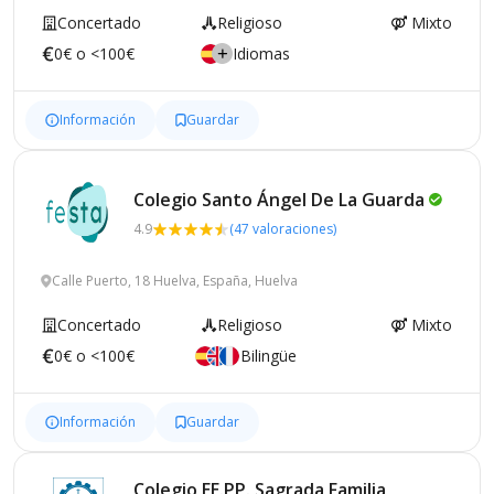
Concertado
Religioso
Mixto
0€ o <100€
Idiomas
Información
Guardar
Colegio Santo Ángel De La
Guarda
4.9
(47 valoraciones)
Calle Puerto, 18 Huelva, España, Huelva
Concertado
Religioso
Mixto
0€ o <100€
Bilingüe
Información
Guardar
Colegio EE.PP. Sagrada Familia