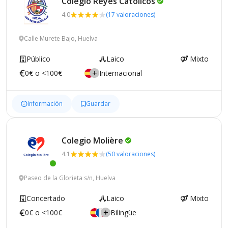
Colegio Reyes
Católicos
4.0
(17 valoraciones)
Calle Murete Bajo, Huelva
Público
Laico
Mixto
0€ o <100€
Internacional
Información
Guardar
Colegio
Molière
4.1
(50 valoraciones)
Paseo de la Glorieta s/n, Huelva
Concertado
Laico
Mixto
0€ o <100€
Bilingüe