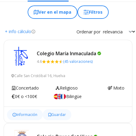
Ver en el mapa
Filtros
+ info cálculo
Ordenar por
Colegio María
Inmaculada
4.6
(45 valoraciones)
Calle San Cristóbal 16, Huelva
Concertado
Religioso
Mixto
0€ o <100€
Bilingüe
Información
Guardar