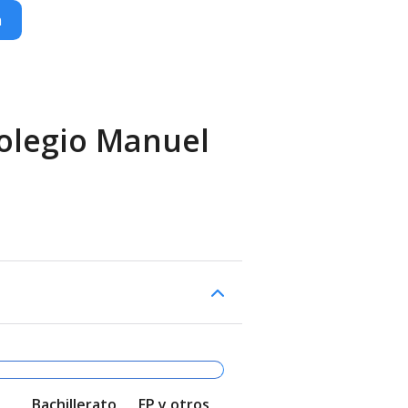
n
Colegio Manuel
Bachillerato
FP y otros