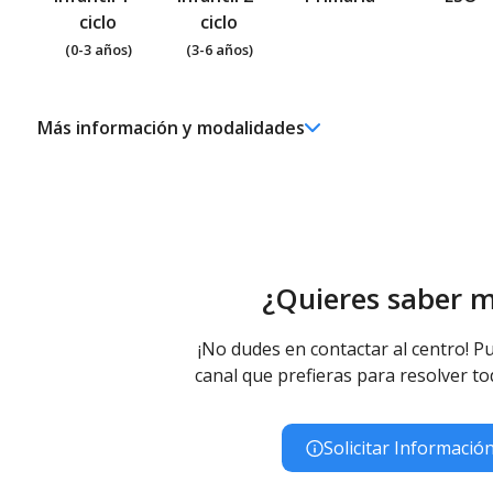
ciclo
ciclo
(0-3 años)
(3-6 años)
Más información y modalidades
Ed. Infantil 2° ciclo (3-6 años)
Educación Infantil (Segundo Ciclo ) - Diurno (Presencial)
Educación Primaria
Educación Primaria - Diurno (Presencial)
Educación Especial
¿Quieres saber 
Educación Básica Obligatoria para Alumnos con Necesidade
(Presencial)
Educación Especial (Inespecífica) - Diurno (Presencial)
¡No dudes en contactar al centro! Pu
canal que prefieras para resolver to
Solicitar Informació