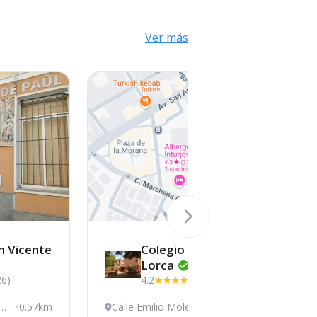
Ver más
n Vicente
Colegio García
Lorca
26)
4.2
(21)
Air
0.57km
Calle Emilio Molero
0.61km
C