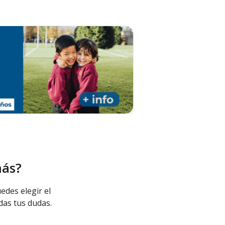
más?
edes elegir el
das tus dudas.