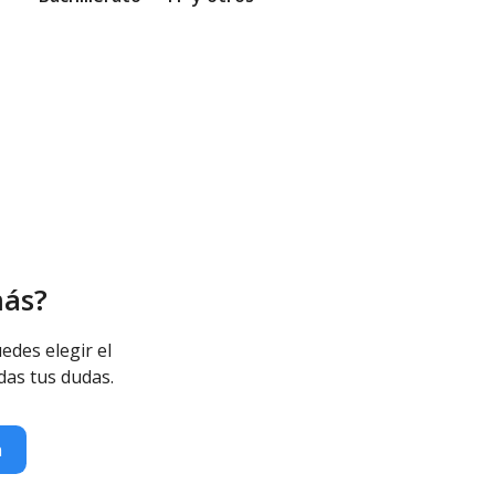
más?
s Educativas Especiales - Diurno
edes elegir el
das tus dudas.
n