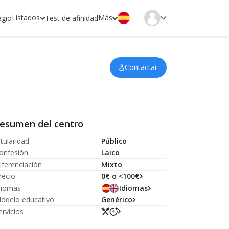
Listados
Más
egio
Test de afinidad
Contactar
esumen del centro
itularidad
Público
onfesión
Laico
iferenciación
Mixto
recio
0€ o <100€
diomas
Idiomas
odelo educativo
Genérico
ervicios