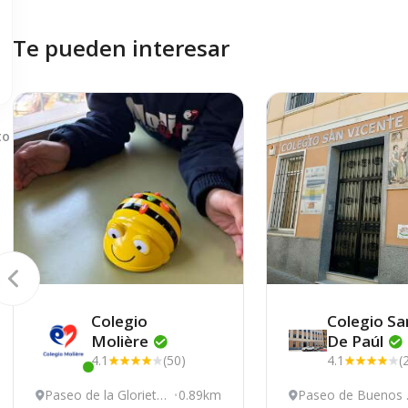
Te pueden interesar
to
Colegio
Colegio Sa
Molière
De
Paúl
4.1
(50)
4.1
(
Este centro ha estado online recientemente
Paseo de la Glorieta
0.89km
Paseo de Buenos 