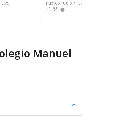
2, Huelva
1
100€
Público
0€ o <100€
Co
Colegio Manuel