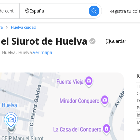
Registra tu col
va
Huelva ciudad
el Siurot de
Huelva
Guardar
, Huelva, Huelva.
Ver mapa
R
T
C
D
P
I
M
S