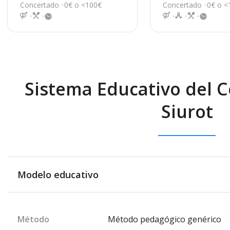
s/n, Huelva
es 21, Huelva
Concertado
0€ o <100€
Concertado
0€ o <
Sistema Educativo del 
Siurot
Modelo educativo
Método
Método pedagógico genérico