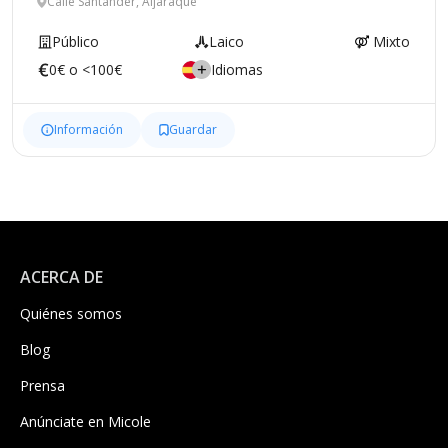
Calle Santander, Aljaraque
Público
Laico
Mixto
0€ o <100€
Idiomas
Información
Guardar
ACERCA DE
Quiénes somos
Blog
Prensa
Anúnciate en Micole