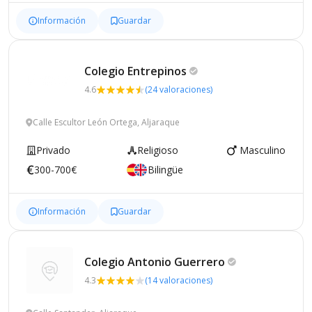
Información
Guardar
Colegio
Entrepinos
4.6
(24 valoraciones)
Calle Escultor León Ortega, Aljaraque
Privado
Religioso
Masculino
300-700€
Bilingüe
Información
Guardar
Colegio Antonio
Guerrero
4.3
(14 valoraciones)