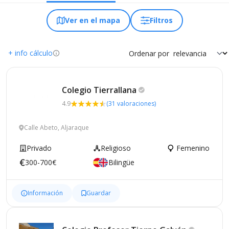
Ver en el mapa
Filtros
+ info cálculo
Ordenar por
Colegio
Tierrallana
4.9
(31 valoraciones)
Calle Abeto, Aljaraque
Privado
Religioso
Femenino
300-700€
Bilingüe
Información
Guardar