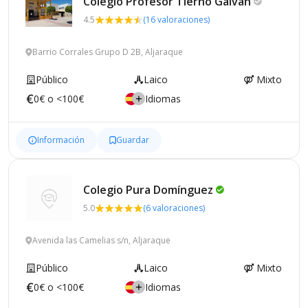
Colegio Profesor Tierno
Galván
4.5
(16 valoraciones)
Barrio Corrales Grupo D 2B, Aljaraque
Público
Laico
Mixto
0€ o <100€
Idiomas
Información
Guardar
Colegio Pura
Domínguez
5.0
(6 valoraciones)
Avenida las Camelias s/n, Aljaraque
Público
Laico
Mixto
0€ o <100€
Idiomas