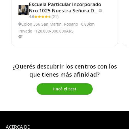
Escuela Particular Incorporado
Nro 1025 Nuestra Señora
D...
4.6
(21)
Colon 356 San Martin, Rosario
0.83km
Privado
120.000-300.000ARS
¿Querés descubrir los centros con los
que tienes más afinidad?
Hacé el test
ACERCA DE