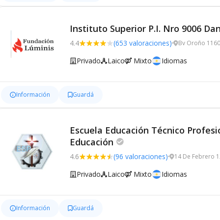
Instituto Superior P.I. Nro 9006 Dan
4.4
(653 valoraciones)
Bv Oroño 1160
Privado
Laico
Mixto
Idiomas
Información
Guardá
Escuela Educación Técnico Profesio
Educación
4.6
(96 valoraciones)
14 De Febrero 1
Privado
Laico
Mixto
Idiomas
Información
Guardá