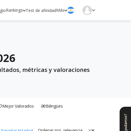
Rankings
Más
egio
Test de afinidad
026
ultados, métricas y valoraciones
Mejor Valorados
Bilingües
¿Te ayudamos?
Ordenar por
Exportar listado