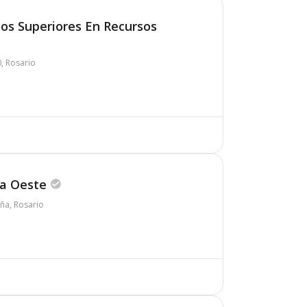
dios Superiores En Recursos
0, Rosario
na Oeste
ña, Rosario