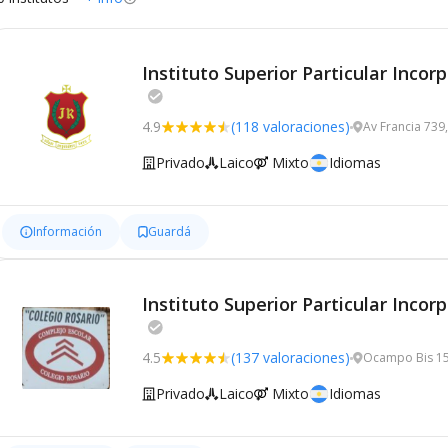
Instituto Superior Particular Inc
4.9
(118 valoraciones)
Av Francia 739
Privado
Laico
Mixto
Idiomas
Información
Guardá
Instituto Superior Particular Inco
4.5
(137 valoraciones)
Ocampo Bis 15
Privado
Laico
Mixto
Idiomas