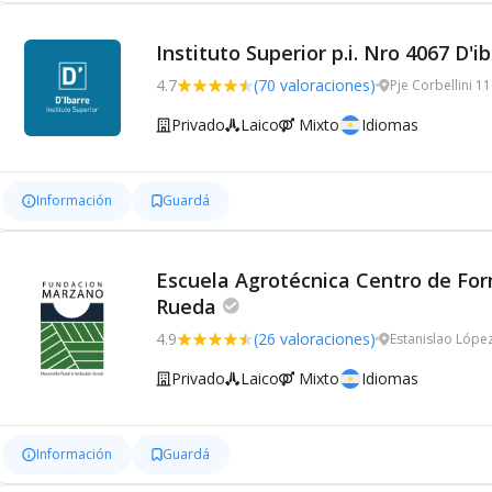
Instituto Superior p.i. Nro 4067 D'i
4.7
(70 valoraciones)
Pje Corbellini 1
Privado
Laico
Mixto
Idiomas
Información
Guardá
Escuela Agrotécnica Centro de For
Rueda
4.9
(26 valoraciones)
Estanislao Lópe
Privado
Laico
Mixto
Idiomas
Información
Guardá