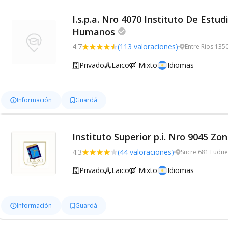
I.s.p.a. Nro 4070 Instituto De Estu
Humanos
4.7
(113 valoraciones)
Entre Rios 135
Privado
Laico
Mixto
Idiomas
Información
Guardá
Instituto Superior p.i. Nro 9045 Zo
4.3
(44 valoraciones)
Sucre 681 Ludue
Privado
Laico
Mixto
Idiomas
Información
Guardá