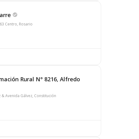
barre
163 Centro, Rosario
mación Rural N° 8216, Alfredo
z & Avenida Gálvez, Constitución