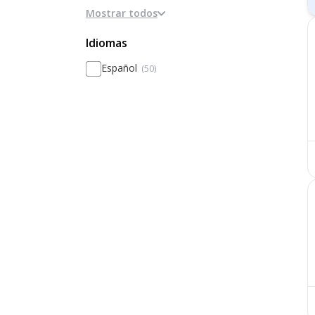
Mostrar todos
Basado en la disciplina / internados
Basado en Inteligencias Múltiples
Idiomas
Metodologías activas / innovación
Español
(50)
Personalización
Basado en el rendimiento y la
excelencia