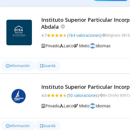
Instituto Superior Particular Inco
Abdala
4.7
(184 valoraciones)
Belgrano 3819,
Privado
Laico
Mixto
Idiomas
Información
Guardá
Instituto Superior Particular Inco
4.6
(50 valoraciones)
Bv Oroño 939 Ce
Privado
Laico
Mixto
Idiomas
Información
Guardá