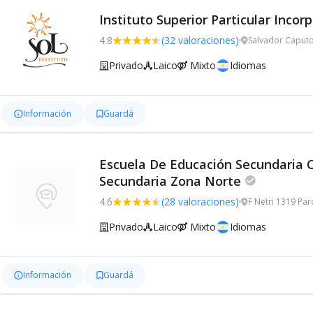
Instituto Superior Particular Incor
4.8
(32 valoraciones)
Salvador Caputo
Privado
Laico
Mixto
Idiomas
Información
Guardá
Escuela De Educación Secundaria O
Secundaria Zona Norte
4.6
(28 valoraciones)
F Netri 1319 Pa
Privado
Laico
Mixto
Idiomas
Información
Guardá