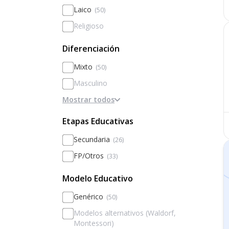
Laico
(50)
Religioso
Diferenciación
Mixto
(50)
Masculino
Mostrar todos
Femenino
Diferenciado por sexos
Etapas Educativas
Secundaria
(26)
FP/Otros
(33)
Modelo Educativo
Genérico
(50)
Modelos alternativos (Waldorf,
Montessori)