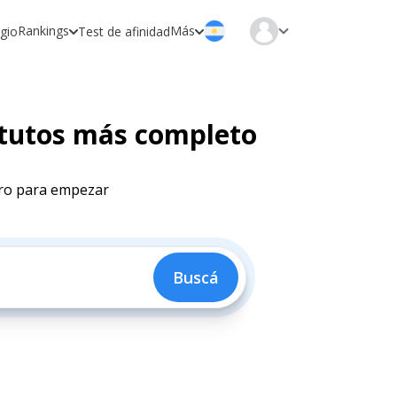
Rankings
Más
egio
Test de afinidad
stitutos más completo
tro para empezar
Buscá