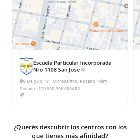
Escuela Particular Incorporada
Nro 1108 San
Jose
9 De Julio 191 Microcentro, Rosario
0km
Privado
120.000-300.000ARS
¿Querés descubrir los centros con los
que tienes más afinidad?