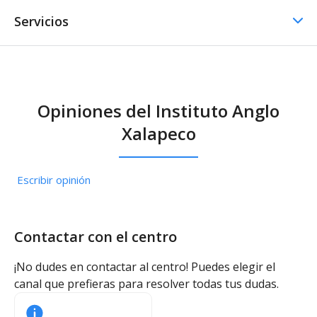
Servicios
Comedor / Cafetería
Opiniones del Instituto Anglo
Comedor / Cafetería -
Xalapeсo
Cocina propia
Otros servicios
Escribir opinión
Transporte escolar
Contactar con el centro
¡No dudes en contactar al centro! Puedes elegir el
canal que prefieras para resolver todas tus dudas.