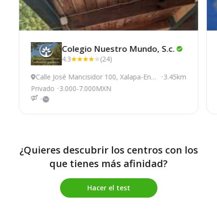
Colegio Nuestro Mundo,
S.c.
4.3
(24)
Calle José Mancisidor 100, Xalapa-Enrí
3.45km
quez
Privado
3.000-7.000MXN
¿Quieres descubrir los centros con los
que tienes más afinidad?
Hacer el test