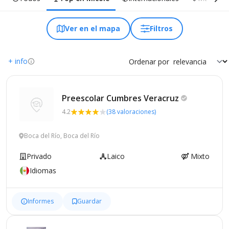
Ver en el mapa
Filtros
+ info
Ordenar por
Preescolar Cumbres
Veracruz
4.2
(38 valoraciones)
Boca del Río, Boca del Río
Privado
Laico
Mixto
Idiomas
Informes
Guardar