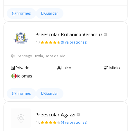
Informes
Guardar
Preescolar Britanico
Veracruz
4.7
(9 valoraciones)
C. Santiago Tuxtla, Boca del Río
Privado
Laico
Mixto
Idiomas
Informes
Guardar
Preescolar
Agazzi
4.0
(4 valoraciones)