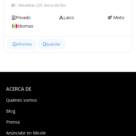
C. Minatitlan 225, Boca del Río
Privado
Laico
Mixto
Idiomas
Informes
Guardar
ACERCA DE
Quiénes somos
Blog
Prensa
Anúnciate en Micole