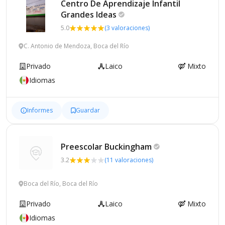
Centro De Aprendizaje Infantil
Grandes
Ideas
5.0
(3 valoraciones)
C. Antonio de Mendoza, Boca del Río
Privado
Laico
Mixto
Idiomas
Informes
Guardar
Preescolar
Buckingham
3.2
(11 valoraciones)
Boca del Río, Boca del Río
Privado
Laico
Mixto
Idiomas