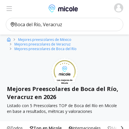
Micole, buscador de colegios
Ver en el mapa
Filtros
Mejores preescolares de México
Mejores preescolares de Veracruz
Mejores preescolares de Boca del Río
Mejores Preescolares de Boca del Río,
Veracruz en 2026
Listado con 5 Preescolares TOP de Boca del Río en Micole
en base a resultados, métricas y valoraciones
Todos
Top en Micole
Internacionales
Más Incl