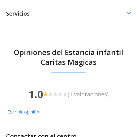
Servicios
Comedor / Cafetería
Opiniones del Estancia infantil
Comedor / Cafetería -
Caritas Magicas
Cocina propia
1.0
(1 valoraciones)
Escribir opinión
Contactar con el centro