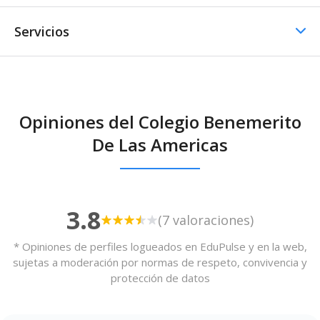
Servicios
Comedor / Cafetería
Opiniones del Colegio Benemerito
Comedor / Cafetería -
De Las Americas
Cocina propia
Otros servicios
Transporte escolar
3.8
(7 valoraciones)
* Opiniones de perfiles logueados en EduPulse y en la web,
sujetas a moderación por normas de respeto, convivencia y
protección de datos