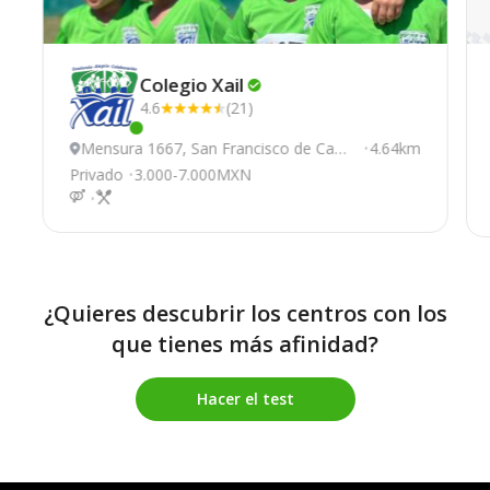
Colegio
Xail
4.6
(21)
Este centro ha estado online recientemente
Mensura 1667, San Francisco de Camp
4.64km
eche
Privado
3.000-7.000MXN
¿Quieres descubrir los centros con los
que tienes más afinidad?
Hacer el test