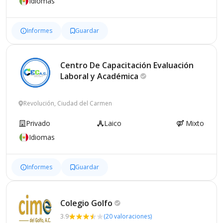
Idiomas
Informes
Guardar
Centro De Capacitación Evaluación
Laboral y
Académica
Revolución, Ciudad del Carmen
Privado
Laico
Mixto
Idiomas
Informes
Guardar
Colegio
Golfo
3.9
(20 valoraciones)