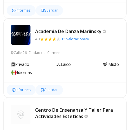
Informes
Guardar
Academia De Danza
Mariinsky
4.3
(15 valoraciones)
Calle 26, Ciudad del Carmen
Privado
Laico
Mixto
Idiomas
Informes
Guardar
Centro De Ensenanza Y Taller Para
Actividades
Esteticas