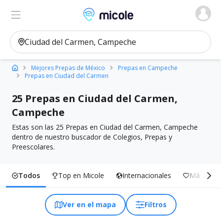
Micole, buscador de colegios
Ver en el mapa
Filtros
Mejores Prepas de México
Prepas en Campeche
Prepas en Ciudad del Carmen
25 Prepas en Ciudad del Carmen,
Campeche
Estas son las 25 Prepas en Ciudad del Carmen, Campeche
dentro de nuestro buscador de Colegios, Prepas y
Preescolares.
Todos
Top en Micole
Internacionales
Más Inclu
Ver en el mapa
Filtros