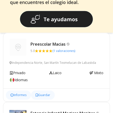
Preescolar
Macias
5.0
(1 valoraciones)
Independencia Norte, San Martín Texmelucan de Labastida
Privado
Laico
Mixto
Idiomas
Informes
Guardar