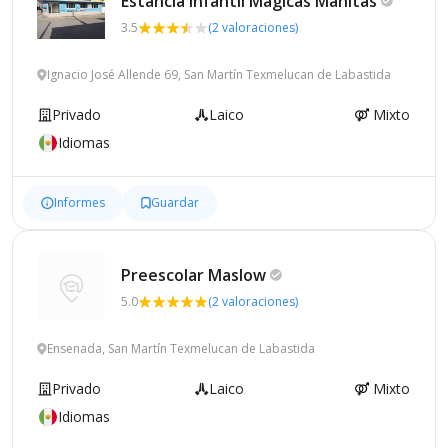
Estancia Infantil Magicas
Manitas
3.5
(2 valoraciones)
Ignacio José Allende 69, San Martín Texmelucan de Labastida
Privado
Laico
Mixto
Idiomas
Informes
Guardar
Preescolar
Maslow
5.0
(2 valoraciones)
Ensenada, San Martín Texmelucan de Labastida
Privado
Laico
Mixto
Idiomas