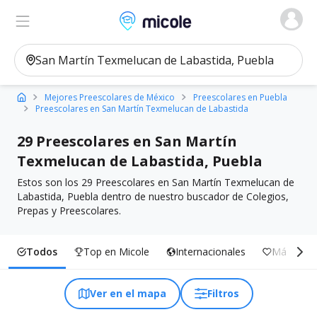
Micole, buscador de colegios
Ver en el mapa
Filtros
Mejores Preescolares de México
Preescolares en Puebla
Preescolares en San Martín Texmelucan de Labastida
29 Preescolares en San Martín
Texmelucan de Labastida, Puebla
Estos son los 29 Preescolares en San Martín Texmelucan de
Labastida, Puebla dentro de nuestro buscador de Colegios,
Prepas y Preescolares.
Todos
Top en Micole
Internacionales
Más Inclu
Ver en el mapa
Filtros