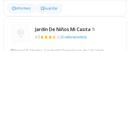
Informes
Guardar
Jardín De Niños Mi
Casita
3.5
(3 valoraciones)
Manuel P. Montes, San Martín Texmelucan de Labastida
Privado
Laico
Mixto
Idiomas
Informes
Guardar
Jardín De Niños Mi
Casita