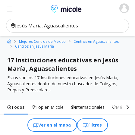
Micole, buscador de colegios
Ver en el mapa
Filtros
Mejores Centros de México
Centros en Aguascalientes
Centros en Jesús María
17 Instituciones educativas en Jesús
María, Aguascalientes
Estos son los 17 Instituciones educativas en Jesús María,
Aguascalientes dentro de nuestro buscador de Colegios,
Prepas y Preescolares.
Todos
Top en Micole
Internacionales
Más Inclu
Ver en el mapa
Filtros