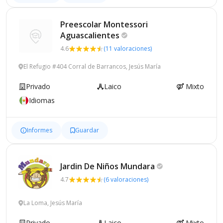
Preescolar Montessori
Aguascalientes
4.6
(11 valoraciones)
El Refugio #404 Corral de Barrancos, Jesús María
Privado
Laico
Mixto
Idiomas
Informes
Guardar
Jardin De Niños
Mundara
4.7
(6 valoraciones)
La Loma, Jesús María
Privado
Laico
Mixto