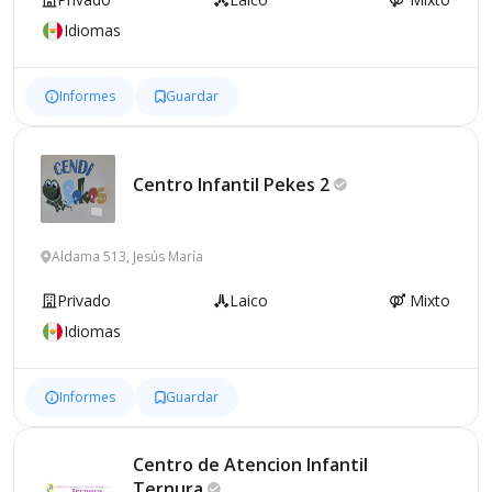
Idiomas
Informes
Guardar
Centro Infantil Pekes
2
Aldama 513, Jesús María
Privado
Laico
Mixto
Idiomas
Informes
Guardar
Centro de Atencion Infantil
Ternura