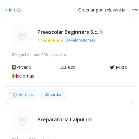
+ info
Ordenar por
Preescolar Beginners
S.c.
4.6
(34 valoraciones)
Miguel Alemán 306, Jesús María
Privado
Laico
Mixto
Idiomas
Informes
Guardar
Preparatoria
Calpulli