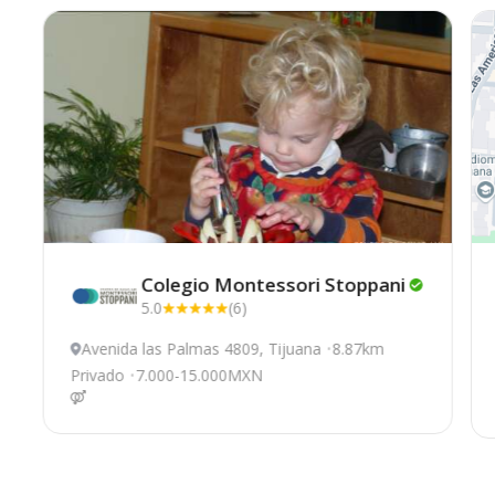
Colegio Montessori
Stoppani
5.0
(6)
Avenida las Palmas 4809, Tijuana
8.87km
Privado
7.000-15.000MXN