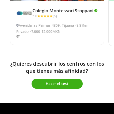
Colegio Montessori
Stoppani
5.0
(6)
Avenida las Palmas 4809, Tijuana
8.87km
Privado
7.000-15.000MXN
¿Quieres descubrir los centros con los
que tienes más afinidad?
Hacer el test