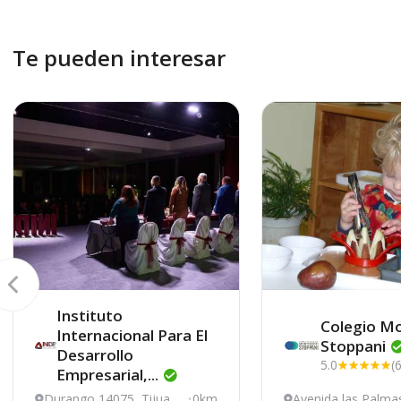
Te pueden interesar
Instituto
Colegio Mo
Internacional Para El
Stoppani
Desarrollo
5.0
(
Empresarial,...
Durango 14075, Tijuan
0km
Avenida las Palma