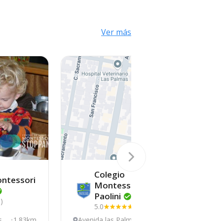
Ver más
Colegio
ntessori
Montessori
Paolini
6)
5.0
(6)
s 4
1.83km
Avenida las Palmas 4
1.83km
D