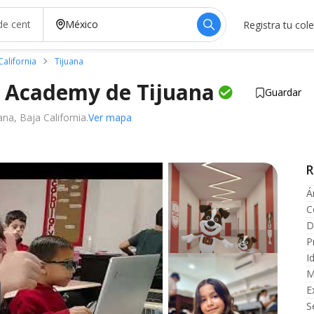
Registra tu col
California
Tijuana
s Academy de
Tijuana
Guardar
na, Baja California.
Ver mapa
R
Á
C
D
P
I
M
E
S