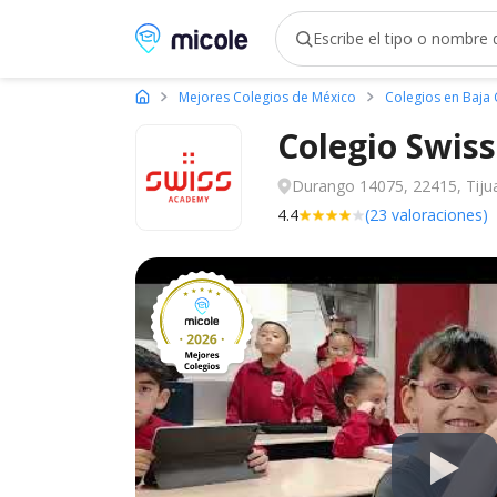
Micole, buscador de colegios
Mejores Colegios de México
Colegios en Baja 
Colegio Swis
Durango 14075, 22415, Tijua
4.4
(23 valoraciones)