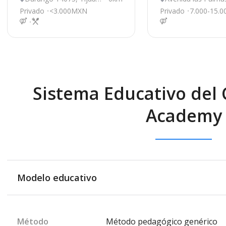
a
809, Tijuana
Privado
<3.000MXN
Privado
7.000-15.
Sistema Educativo del 
Academy
Modelo educativo
Método
Método pedagógico genérico