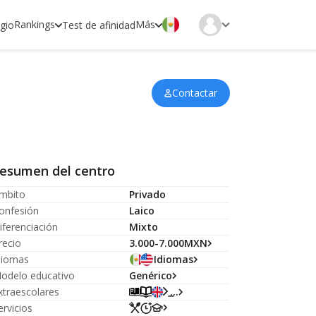
Rankings
Más
egio
Test de afinidad
Contactar
esumen del centro
mbito
Privado
onfesión
Laico
iferenciación
Mixto
recio
3.000-7.000MXN
diomas
Idiomas
odelo educativo
Genérico
xtraescolares
...
ervicios