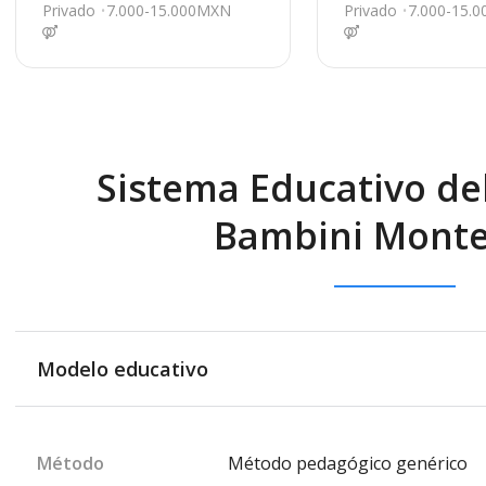
809, Tijuana
816, Tijuana
Privado
7.000-15.000MXN
Privado
7.000-15.
Sistema Educativo de
Bambini Monte
Modelo educativo
Método
Método pedagógico genérico