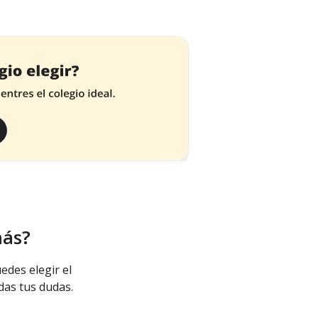
más?
edes elegir el
das tus dudas.