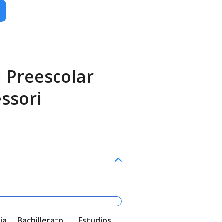
l Preescolar
ssori
ia
Bachillerato
Estudios