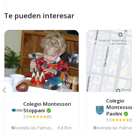
Te pueden interesar
Colegio
Colegio Montessori
Montessor
Stoppani
Paolini
5.0
(6)
5.0
(
Avenida las Palmas 4
8.87km
Avenida las Palma