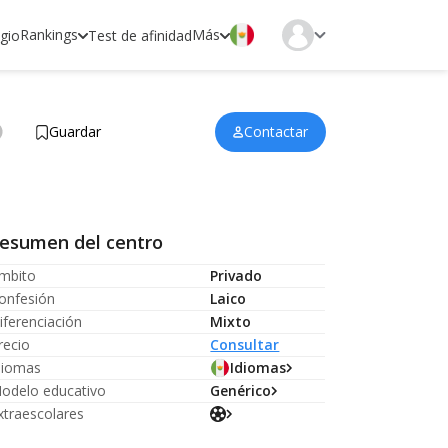
Rankings
Más
egio
Test de afinidad
Guardar
Contactar
esumen del centro
mbito
Privado
onfesión
Laico
iferenciación
Mixto
recio
Consultar
diomas
Idiomas
odelo educativo
Genérico
xtraescolares