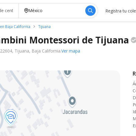
Registra tu col
en Baja California
Tijuana
ambini Montessori de
Tijuana
22604, Tijuana, Baja California.
Ver mapa
R
Á
C
D
P
I
M
E