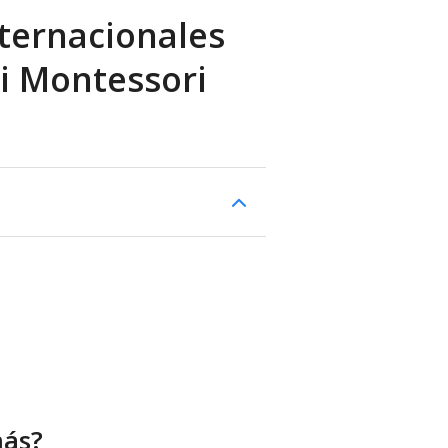
ternacionales
i Montessori
más?