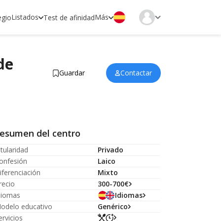
Listados
Más
egio
Test de afinidad
de
Guardar
Contactar
esumen del centro
itularidad
Privado
onfesión
Laico
iferenciación
Mixto
recio
300-700€
diomas
Idiomas
odelo educativo
Genérico
ervicios