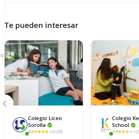
Te pueden interesar
to
Colegio Liceo
Colegio K
Sorolla
School
4.0
(123)
3.4
(
Este centro ha estado online recientemente
Este centro ha e