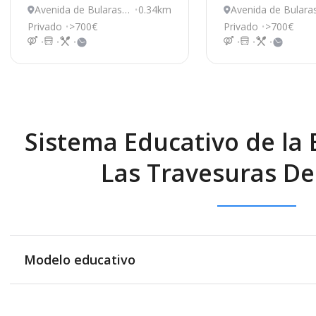
Avenida de Bularas
0.34km
Avenida de Bulara
4, Pozuelo de Alarcó
2, Pozuelo de Ala
Privado
>700€
Privado
>700€
n
n
Sistema Educativo de la E
Las Travesuras De
Modelo educativo