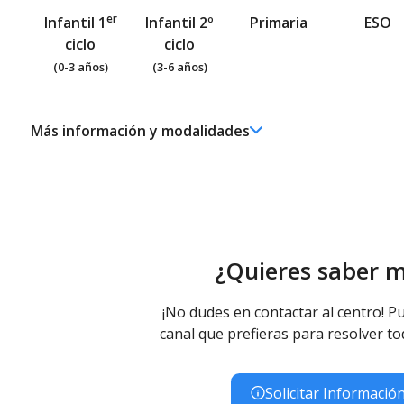
er
Infantil 1
Infantil 2º
Primaria
ESO
ciclo
ciclo
(0-3 años)
(3-6 años)
Más información y modalidades
er
Ed. Infantil 1
ciclo (0-3 años)
Educación Infantil (Primer Ciclo ) - Diurno (Presencial)
¿Quieres saber 
¡No dudes en contactar al centro! Pu
canal que prefieras para resolver to
Solicitar Informació