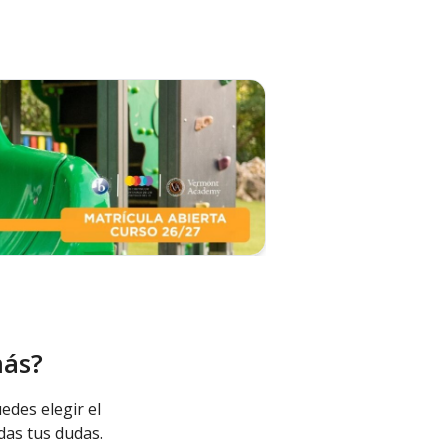
más?
edes elegir el
das tus dudas.