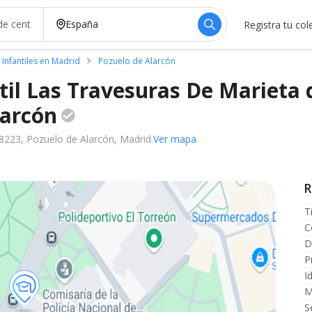
Registra tu col
 Infantiles en Madrid
Pozuelo de Alarcón
til Las Travesuras De Marieta 
larcón
8223, Pozuelo de Alarcón, Madrid.
Ver mapa
R
T
C
D
P
I
M
S