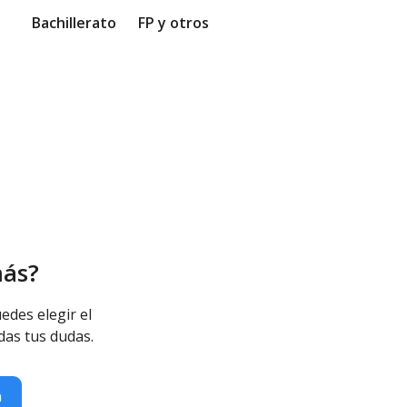
Bachillerato
FP y otros
más?
edes elegir el
das tus dudas.
n