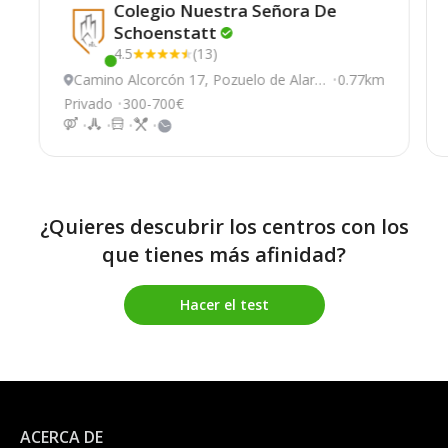
Colegio Nuestra Señora De
Schoenstatt
4.5
(13)
Este centro ha estado online recientemente
Camino Alcorcón 17, Pozuelo de Alarc
0.77km
ón
Privado
300-700€
¿Quieres descubrir los centros con los
que tienes más afinidad?
Hacer el test
ACERCA DE