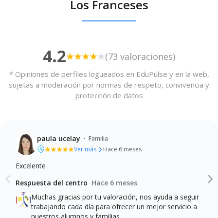
Los Franceses
4.2
(73 valoraciones)
* Opiniones de perfiles logueados en EduPulse y en la web,
sujetas a moderación por normas de respeto, convivencia y
protección de datos
·
paula ucelay
Familia
Ver más
Hace 6 meses
Excelente
Calidad de la enseñanza
Profesionalidad del profesorado
Instalaciones y recursos
Respuesta del centro
Hace 6 meses
Comunicación y atención a las familias
Muchas gracias por tu valoración, nos ayuda a seguir
trabajando cada día para ofrecer un mejor servicio a
nuestros alumnos y familias