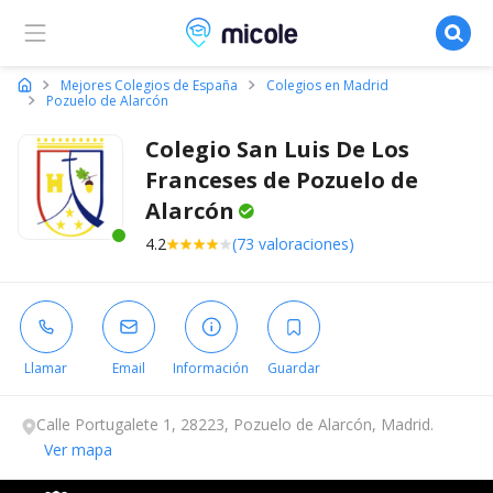
Micole, buscador de colegios
Mejores Colegios de España
Colegios en Madrid
Pozuelo de Alarcón
Colegio San Luis De Los
Franceses de Pozuelo de
Alarcón
4.2
(73 valoraciones)
Este centro ha estado online recientemente
Llamar
Email
Información
Guardar
Calle Portugalete 1, 28223, Pozuelo de Alarcón, Madrid.
Ver mapa