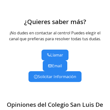
comedor, salón de actos, capilla... El Colegio dispone
de unas amplias zonas deportivas tanto exteriores
como interiores con un pabellón polideportivo de
¿Quieres saber más?
1.824m2.
¡No dudes en contactar al centro! Puedes elegir el
canal que prefieras para resolver todas tus dudas.
Llamar
Email
Solicitar Información
Opiniones del Colegio San Luis De