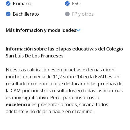
Primaria
ESO
Bachillerato
FP y otros
Más información y modalidades
er
Ed. Infantil 1
ciclo (0-3 años)
Educación Infantil (Primer Ciclo ) - Diurno (Presencial)
Información sobre las etapas educativas del Colegio
Ed. Infantil 2° ciclo (3-6 años)
San Luis De Los Franceses
Educación Infantil (Segundo Ciclo ) - Diurno (Presencial)
Educación Primaria
Nuestras calificaciones en pruebas externas dicen
Educación Primaria (LOMCE) - Diurno (Presencial)
mucho; una media de 11,2 sobre 14 en la EvAU es un
Educación Secundaria Obligatoria
resultado excelente, o que destacar en las pruebas de
Educación Secundaria Obligatoria - Diurno (Presencial)
la CAM por nuestros resultados en todas las materias
es muy significativo. Pero, para nosotros la
Bachillerato
Bachillerato de Artes - Diurno (Presencial)
excelencia
es presentar a todos, sacar a todos
Bachillerato de Ciencias - Diurno (Presencial)
adelante y no dejar a nadie en el camino.
Bachillerato de Humanidades y Ciencias Sociales -
Diurno (Presencial)
Bachillerato Internacional (IB) - Diurno (Presencial)