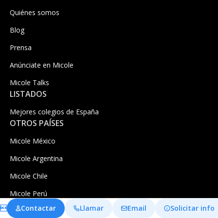
Quiénes somos
Blog
Prensa
Anúnciate en Micole
Micole Talks
LISTADOS
Mejores colegios de España
OTROS PAÍSES
Micole México
Micole Argentina
Micole Chile
Micole Perú

Contactar
Llamar
Email
Solicitar info
Micole Ecuador