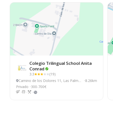
Colegio Trilingual School Anita
Conrad
3.3
(19)
Camino de los Dolores 11, Las Palmas
8.26km
De Gran Canaria
Privado
300-700€