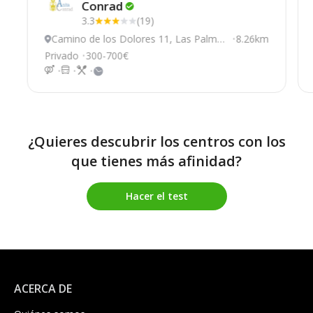
Conrad
3.3
(19)
Camino de los Dolores 11, Las Palmas
8.26km
De Gran Canaria
Privado
300-700€
¿Quieres descubrir los centros con los
que tienes más afinidad?
Hacer el test
ACERCA DE