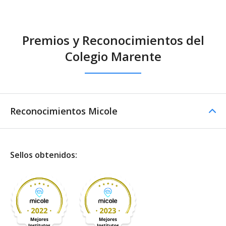
Comedor
Premios y Reconocimientos del
Comedor - Catering
Colegio Marente
externo
Otros servicios
Transporte escolar
Reconocimientos Micole
Sellos obtenidos: