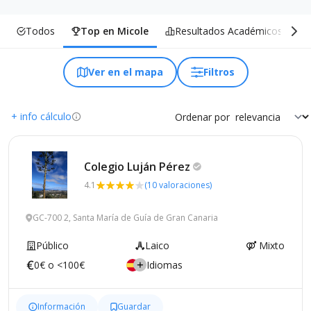
Todos
Top en Micole
Resultados Académicos
Ver en el mapa
Filtros
+ info cálculo
Ordenar por
Colegio Luján
Pérez
4.1
(10 valoraciones)
GC-700 2, Santa María de Guía de Gran Canaria
Público
Laico
Mixto
0€ o <100€
Idiomas
Información
Guardar