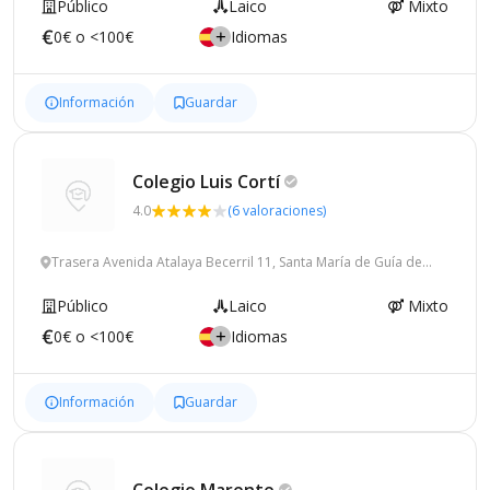
Público
Laico
Mixto
0€ o <100€
Idiomas
Información
Guardar
Colegio Luis
Cortí
4.0
(6 valoraciones)
Trasera Avenida Atalaya Becerril 11, Santa María de Guía de
Gran Canaria
Público
Laico
Mixto
0€ o <100€
Idiomas
Información
Guardar
Colegio
Marente