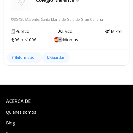
35450 Marente, Santa María de Guía de Gran Canaria
Público
Laico
Mixto
0€ o <100€
Idiomas
Información
Guardar
ACERCA DE
Quiénes somos
Blog