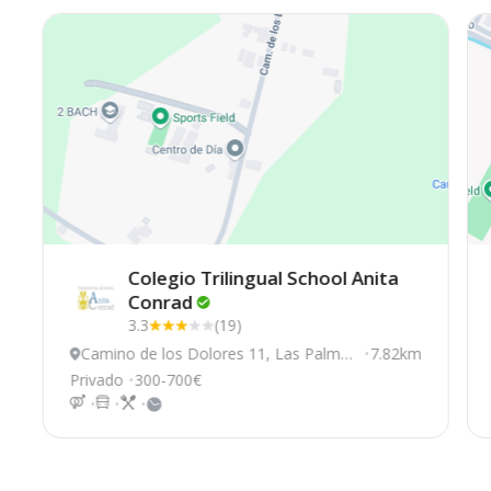
Colegio Trilingual School Anita
Conrad
3.3
(19)
Camino de los Dolores 11, Las Palmas
7.82km
De Gran Canaria
Privado
300-700€