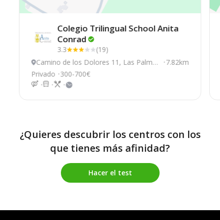
Colegio Trilingual School Anita
Conrad
3.3
(19)
Camino de los Dolores 11, Las Palmas
7.82km
De Gran Canaria
Privado
300-700€
¿Quieres descubrir los centros con los
que tienes más afinidad?
Hacer el test