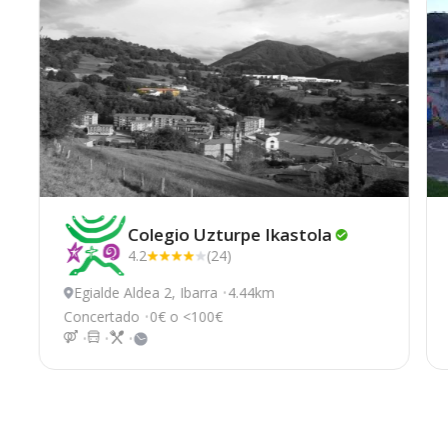
Colegio Uzturpe
Ikastola
4.2
(24)
Egialde Aldea 2, Ibarra
4.44km
Concertado
0€ o <100€