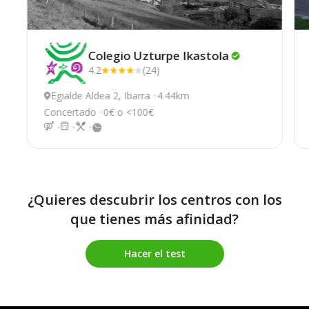
Colegio Uzturpe
Ikastola
4.2
(24)
Egialde Aldea 2, Ibarra
4.44km
Concertado
0€ o <100€
¿Quieres descubrir los centros con los
que tienes más afinidad?
Hacer el test