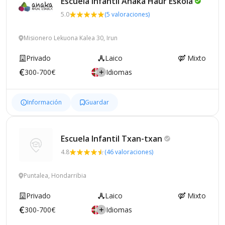
Escuela Infantil Anaka Haur
Eskola
5.0
(5 valoraciones)
Misionero Lekuona Kalea 30, Irun
Privado
Laico
Mixto
300-700€
Idiomas
Información
Guardar
Escuela Infantil
Txan-txan
4.8
(46 valoraciones)
Puntalea, Hondarribia
Privado
Laico
Mixto
300-700€
Idiomas