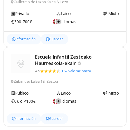
Guillermo de Lazon Kalea 8, Lezo
Privado
Laico
Mixto
300-700€
Idiomas
Información
Guardar
Escuela Infantil Zestoako
Haurreskola-ekain
4.9
(182 valoraciones)
Zubimusu kalea 18, Zestoa
Público
Laico
Mixto
0€ o <100€
Idiomas
Información
Guardar