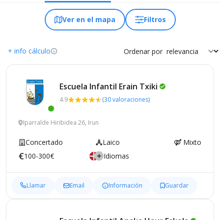
Ver en el mapa
Filtros
+ info cálculo
Ordenar por
Escuela Infantil Erain
Txiki
4.9
(30 valoraciones)
Iparralde Hiribidea 26, Irun
Concertado
Laico
Mixto
100-300€
Idiomas
Llamar
Email
Información
Guardar