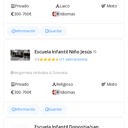
Privado
Laico
Mixto
300-700€
Idiomas
Información
Guardar
Escuela Infantil Niño
Jesús
4.8
(11 valoraciones)
Ategorrieta Hiribidea 4, Donostia
Privado
Religioso
Mixto
300-700€
Idiomas
Información
Guardar
Escuela Infantil Donostia/san