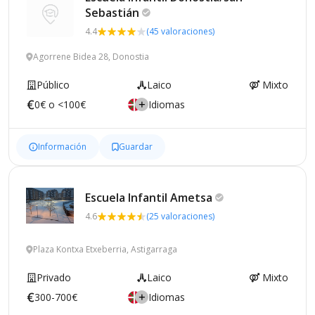
Sebastián
4.4
(45 valoraciones)
Agorrene Bidea 28, Donostia
Público
Laico
Mixto
0€ o <100€
Idiomas
Información
Guardar
Escuela Infantil
Ametsa
4.6
(25 valoraciones)
Plaza Kontxa Etxeberria, Astigarraga
Privado
Laico
Mixto
300-700€
Idiomas