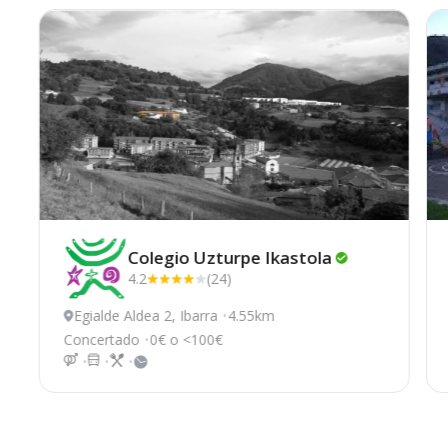
Colegio Uzturpe
Ikastola
4.2
(24)
Egialde Aldea 2, Ibarra
4.55km
Concertado
0€ o <100€