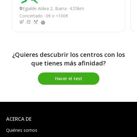
Egialde Aldea 2, Ibarra
4.55km
Concertado
0€ o <100€
¿Quieres descubrir los centros con los
que tienes más afinidad?
Hacer el test
ACERCA DE
Quiénes somos