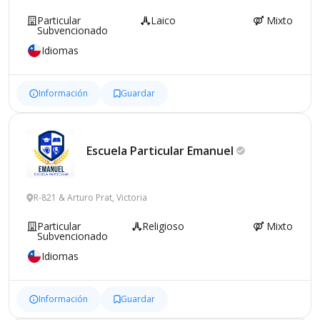
Particular
Laico
Mixto
Subvencionado
Idiomas
Información
Guardar
Escuela Particular
Emanuel
R-821 & Arturo Prat, Victoria
Particular
Religioso
Mixto
Subvencionado
Idiomas
Información
Guardar