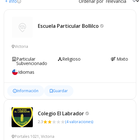
+ info
Ordenar por
Escuela Particular
Bollilco
Victoria
Particular
Religioso
Mixto
Subvencionado
Idiomas
Información
Guardar
Colegio El
Labrador
2.3
(4 valoraciones)
Portales 1021, Victoria