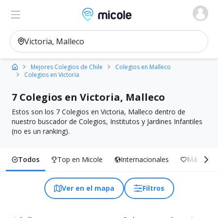
Micole, buscador de colegios
Ver en el mapa
Filtros
Mejores Colegios de Chile
Colegios en Malleco
Colegios en Victoria
7 Colegios en Victoria, Malleco
Estos son los 7 Colegios en Victoria, Malleco dentro de
nuestro buscador de Colegios, Institutos y Jardines Infantiles
(no es un ranking).
Todos
Top en Micole
Internacionales
Más Inclu
Ver en el mapa
Filtros