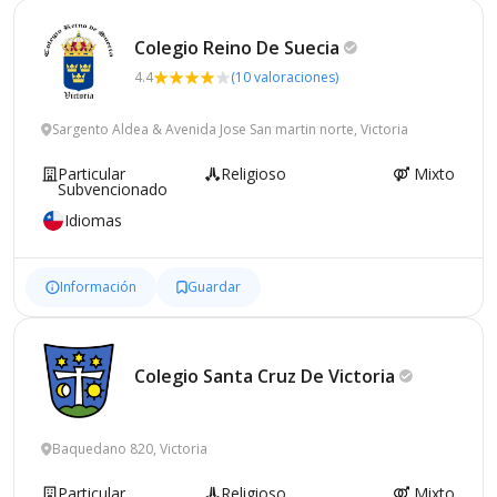
Colegio Reino De
Suecia
4.4
(10 valoraciones)
Sargento Aldea & Avenida Jose San martin norte, Victoria
Particular
Religioso
Mixto
Subvencionado
Idiomas
Información
Guardar
Colegio Santa Cruz De
Victoria
Baquedano 820, Victoria
Particular
Religioso
Mixto