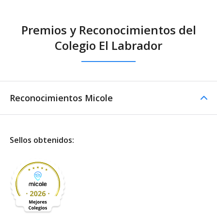
Casino / Cafetería
Premios y Reconocimientos del
Casino / Cafetería -
Colegio El Labrador
Cocina propia
Reconocimientos Micole
Sellos obtenidos: