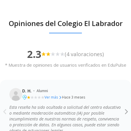
Opiniones del Colegio El Labrador
2.3
(4 valoraciones)
* Muestra de opiniones de usuarios verificados en EduPulse
·
D. H.
Alumni
Ver más
Hace 3 meses
Esta reseña ha sido ocultada a solicitud del centro educativo
Calidad de la enseñanza
Profesionalidad del profesorado
o mediante moderación automática (IA) por posible
Instalaciones y recursos
incumplimiento de nuestras normas de respeto, convivencia
Comunicación y atención a las familias
o protección de datos. En algunos casos, puede estar siendo
objeto de actuaciones legales.