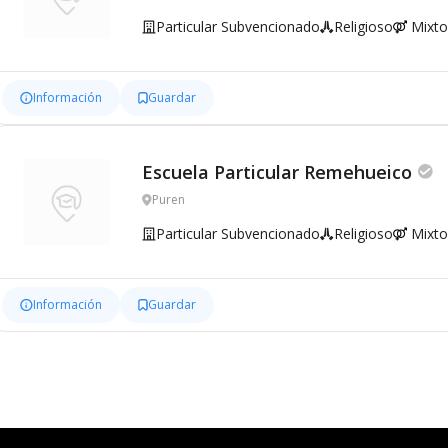
Particular Subvencionado
Religioso
Mixto
Información
Guardar
Escuela Particular Remehueico
Puren
Particular Subvencionado
Religioso
Mixto
Información
Guardar