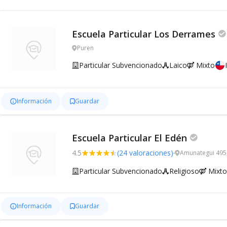
Escuela Particular Los Derrames
Puren
Particular Subvencionado
Laico
Mixto
Información
Guardar
Escuela Particular El Edén
4.5
(24 valoraciones)
Amunategui 495
Particular Subvencionado
Religioso
Mixto
Información
Guardar