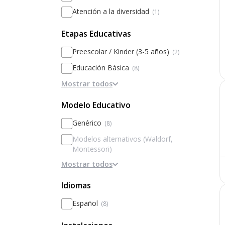
Atención a la diversidad
(1)
Etapas Educativas
Preescolar / Kinder (3-5 años)
(2)
Educación Básica
(8)
Mostrar todos
Educación Media
(4)
Modelo Educativo
Genérico
(8)
Modelos alternativos (Waldorf,
Montessori)
Mostrar todos
Basado en la disciplina / internados
Basado en Inteligencias Múltiples
Idiomas
Metodologías activas / innovación
Español
(8)
Personalización