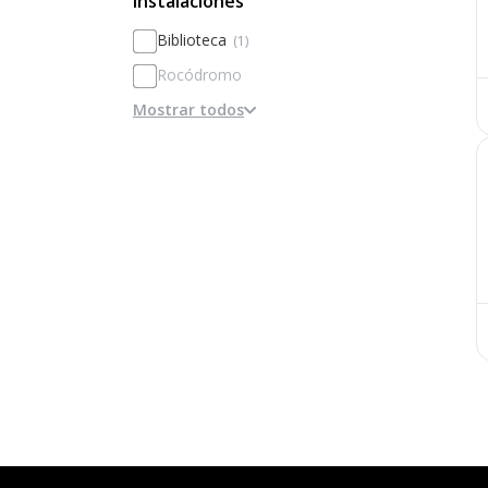
Instalaciones
Basado en el rendimiento y la
excelencia
Biblioteca
(1)
Rocódromo
Mostrar todos
Aula de creación (Maker)
Sala de Arte
Granja Escuela
Aula croma
Cancha de tenis
Patio de juegos
Aula de cómputo
Ludoteca
Cancha de baloncesto
Cancha de fútbol
Cancha de voleibol