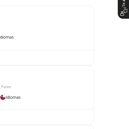
Idiomas
, Puren
Idiomas