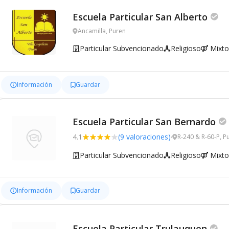
Escuela Particular San Alberto
Ancamilla, Puren
Particular Subvencionado
Religioso
Mixto
Información
Guardar
Escuela Particular San Bernardo
4.1
(9 valoraciones)
R-240 & R-60-P, P
Particular Subvencionado
Religioso
Mixto
Información
Guardar
Escuela Particular Trulauquen