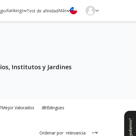
Rankings
Más
egio
Test de afinidad
os, Institutos y Jardines
Mejor Valorados
Bilingües
¿Te ayudamos?
Ordenar por