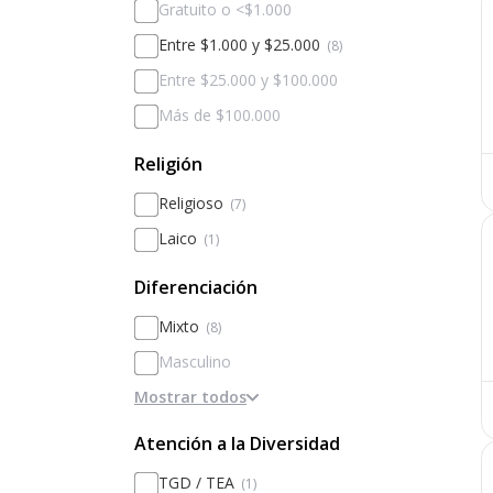
Gratuito o <$1.000
Entre $1.000 y $25.000
(8)
Entre $25.000 y $100.000
Más de $100.000
Religión
Religioso
(7)
Laico
(1)
Diferenciación
Mixto
(8)
Masculino
Mostrar todos
Femenino
Diferenciado por sexos
Atención a la Diversidad
TGD / TEA
(1)