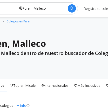
Registra tu col
o
Colegios en Puren
en, Malleco
, Malleco dentro de nuestro buscador de Colegi
dos
Top en Micole
Internacionales
Más Inclusivos
 colegios
+ info