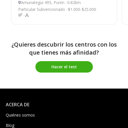
Amunategui 495, Puren
0.82km
Particular Subvencionado
$1.000-$25.000
¿Quieres descubrir los centros con los
que tienes más afinidad?
Hacer el test
ACERCA DE
Quiénes somos
Blog