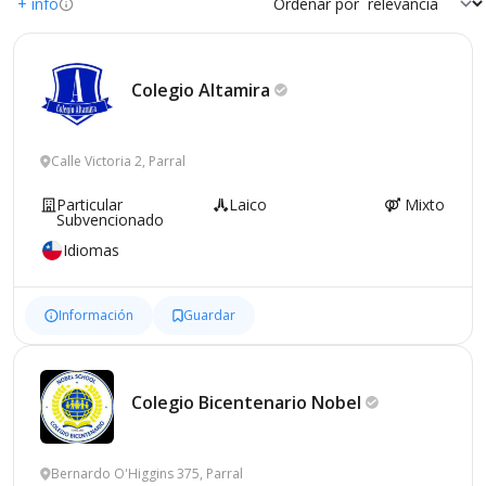
+ info
Ordenar por
Colegio
Altamira
Calle Victoria 2, Parral
Particular
Laico
Mixto
Subvencionado
Idiomas
Información
Guardar
Colegio Bicentenario
Nobel
Bernardo O'Higgins 375, Parral