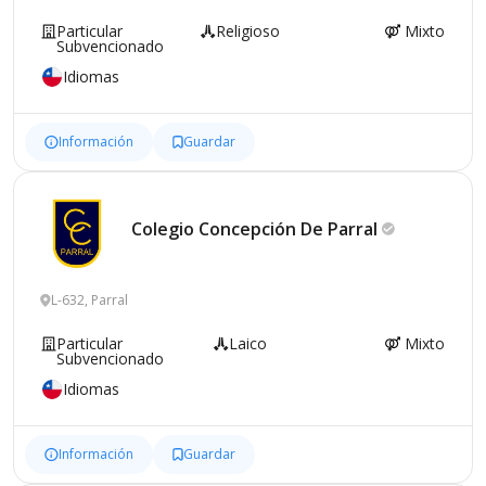
Particular
Religioso
Mixto
Subvencionado
Idiomas
Información
Guardar
Colegio Concepción De
Parral
L-632, Parral
Particular
Laico
Mixto
Subvencionado
Idiomas
Información
Guardar