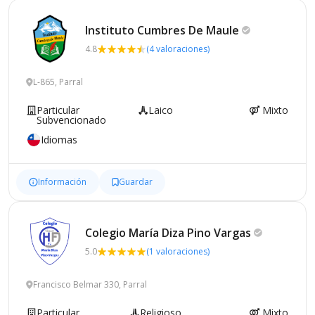
Instituto Cumbres De
Maule
4.8
(4 valoraciones)
L-865, Parral
Particular
Laico
Mixto
Subvencionado
Idiomas
Información
Guardar
Colegio María Diza Pino
Vargas
5.0
(1 valoraciones)
Francisco Belmar 330, Parral
Particular
Religioso
Mixto