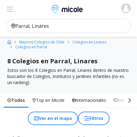
Micole, buscador de colegios
Ver en el mapa
Filtros
Mejores Colegios de Chile
Colegios en Linares
Colegios en Parral
8 Colegios en Parral, Linares
Estos son los 8 Colegios en Parral, Linares dentro de nuestro
buscador de Colegios, Institutos y Jardines Infantiles (no es
un ranking).
Todos
Top en Micole
Internacionales
Más Inclu
Ver en el mapa
Filtros