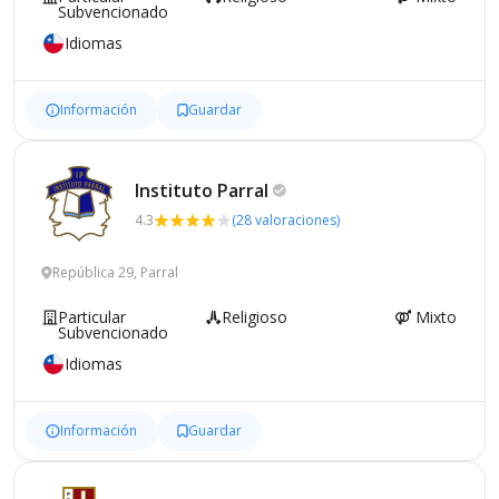
Subvencionado
Idiomas
Información
Guardar
Instituto
Parral
4.3
(28 valoraciones)
República 29, Parral
Particular
Religioso
Mixto
Subvencionado
Idiomas
Información
Guardar