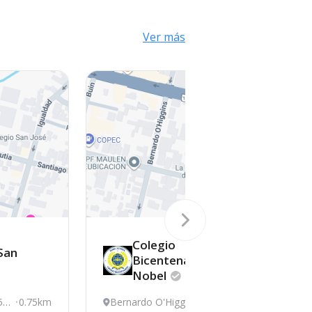
Ver más
Colegio
San
Bicentenario
Nobel
51,
0.75km
Bernardo O'Higgins
0.77km
L