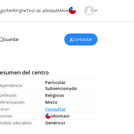
Rankings
Más
egio
Test de afinidad
Guardar
Contactar
esumen del centro
Particular
ependencia
Subvencionado
onfesión
Religioso
iferenciación
Mixto
recio
Consultar
diomas
Idiomas
odelo educativo
Genérico