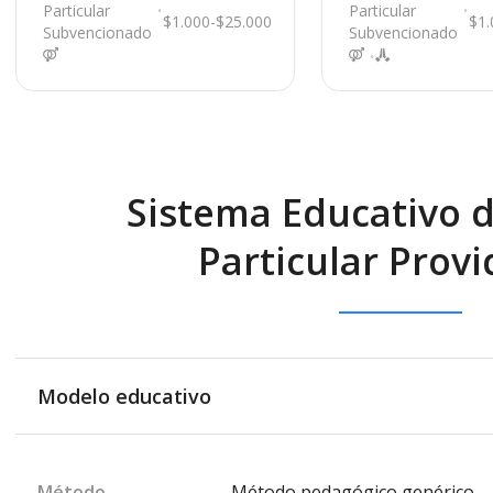
al
Parral
Particular
Particular
$1.000-$25.000
$1.
Subvencionado
Subvencionado
Sistema Educativo d
Particular Provi
Modelo educativo
Método
Método pedagógico genérico