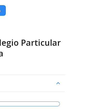
n
egio Particular
a