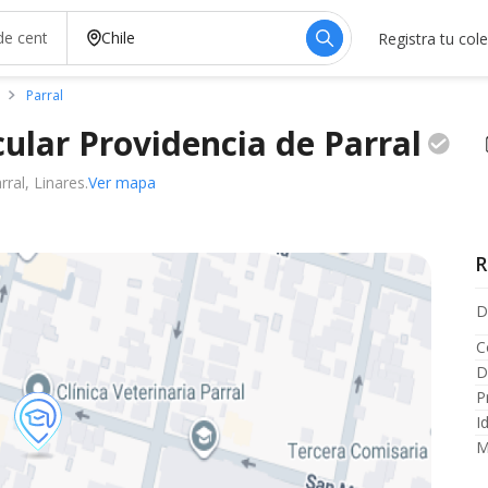
Registra tu col
Parral
cular Providencia de
Parral
ral, Linares.
Ver mapa
R
D
C
D
P
I
M