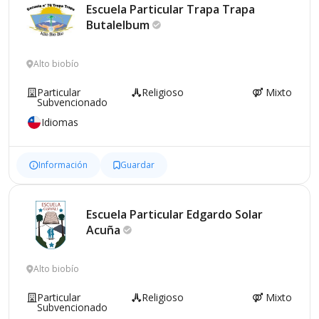
Escuela Particular Trapa Trapa
Butalelbum
Alto biobío
Particular
Religioso
Mixto
Subvencionado
Idiomas
Información
Guardar
Escuela Particular Edgardo Solar
Acuña
Alto biobío
Particular
Religioso
Mixto
Subvencionado