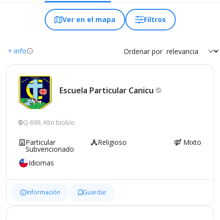
Ver en el mapa
Filtros
+ info
Ordenar por
Escuela Particular
Canicu
Q-699, Alto biobío
Particular
Religioso
Mixto
Subvencionado
Idiomas
Información
Guardar