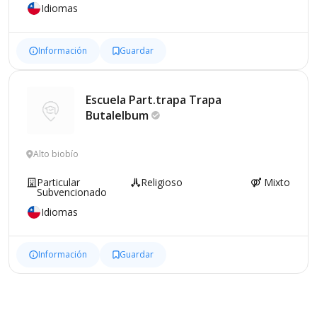
Idiomas
Información
Guardar
Escuela Part.trapa Trapa
Butalelbum
Alto biobío
Particular
Religioso
Mixto
Subvencionado
Idiomas
Información
Guardar