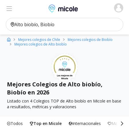
Micole, buscador de colegios
Ver en el mapa
Filtros
Mejores colegios de Chile
Mejores colegios de Biobío
Mejores colegios de Alto biobío
Mejores Colegios de Alto biobío,
Biobío en 2026
Listado con 4 Colegios TOP de Alto biobío en Micole en base
a resultados, métricas y valoraciones
Todos
Top en Micole
Internacionales
Más Incl