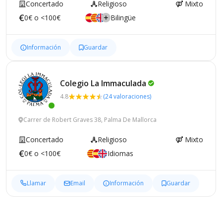
Concertado
Religioso
Mixto
0€ o <100€
Bilingüe
Información
Guardar
Colegio La
Immaculada
4.8
(24 valoraciones)
Carrer de Robert Graves 38, Palma De Mallorca
Concertado
Religioso
Mixto
0€ o <100€
Idiomas
Llamar
Email
Información
Guardar