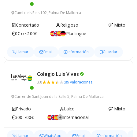
Camí dels Reis 102, Palma De Mallorca
Concertado
Religioso
Mixto
0€ o <100€
Plurilingüe
Llamar
Email
Información
Guardar
Colegio Luis
Vives
3.8
(89 valoraciones)
Carrer de Sant Joan de la Salle 5, Palma De Mallorca
Privado
Laico
Mixto
300-700€
Internacional
Llamar
WhatsApp
Email
Información