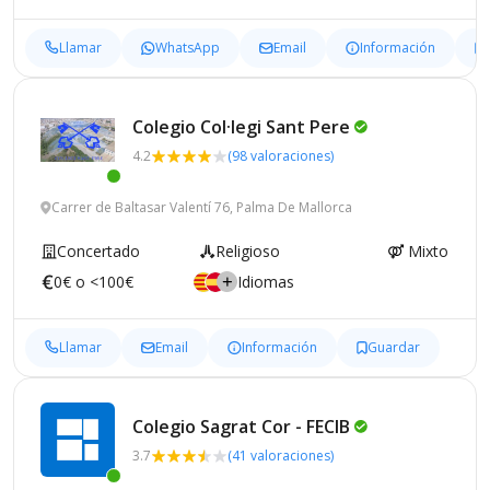
Llamar
WhatsApp
Email
Información
Colegio Col·legi Sant
Pere
4.2
(98 valoraciones)
Carrer de Baltasar Valentí 76, Palma De Mallorca
Concertado
Religioso
Mixto
0€ o <100€
Idiomas
Llamar
Email
Información
Guardar
Colegio Sagrat Cor -
FECIB
3.7
(41 valoraciones)