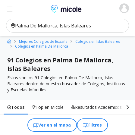
Micole, buscador de colegios
Ver en el mapa
Filtros
Mejores Colegios de España
Colegios en Islas Baleares
Colegios en Palma De Mallorca
91 Colegios en Palma De Mallorca,
Islas Baleares
Estos son los 91 Colegios en Palma De Mallorca, Islas
Baleares dentro de nuestro buscador de Colegios, Institutos
y Escuelas Infantiles.
Todos
Top en Micole
Resultados Académicos
I
Ver en el mapa
Filtros