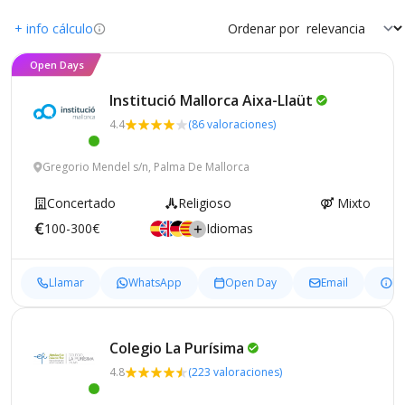
+ info cálculo
Ordenar por
Open Days
Institució Mallorca
Aixa-Llaüt
4.4
(86 valoraciones)
Gregorio Mendel s/n, Palma De Mallorca
Concertado
Religioso
Mixto
100-300€
Idiomas
Llamar
WhatsApp
Open Day
Email
In
Colegio La
Purísima
4.8
(223 valoraciones)