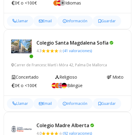
0€ o <100€
Idiomas
Llamar
Email
Información
Guardar
Colegio Santa Magdalena
Sofía
4.3
(41 valoraciones)
Carrer de Francesc Martí i Móra 42, Palma De Mallorca
Concertado
Religioso
Mixto
0€ o <100€
Bilingüe
Llamar
Email
Información
Guardar
Colegio Madre
Alberta
4.0
(92 valoraciones)