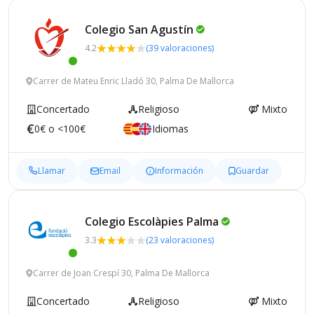
Colegio San
Agustín
4.2
(39 valoraciones)
Carrer de Mateu Enric Lladó 30, Palma De Mallorca
Concertado
Religioso
Mixto
0€ o <100€
Idiomas
Llamar
Email
Información
Guardar
Colegio Escolàpies
Palma
3.3
(23 valoraciones)
Carrer de Joan Crespí 30, Palma De Mallorca
Concertado
Religioso
Mixto