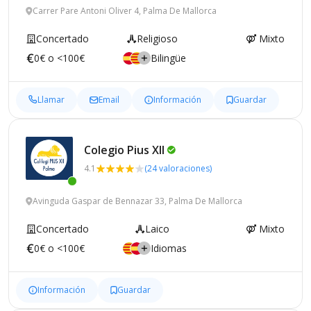
Carrer Pare Antoni Oliver 4, Palma De Mallorca
Concertado
Religioso
Mixto
0€ o <100€
Bilingüe
Llamar
Email
Información
Guardar
Colegio Pius
XII
4.1
(24 valoraciones)
Avinguda Gaspar de Bennazar 33, Palma De Mallorca
Concertado
Laico
Mixto
0€ o <100€
Idiomas
Información
Guardar