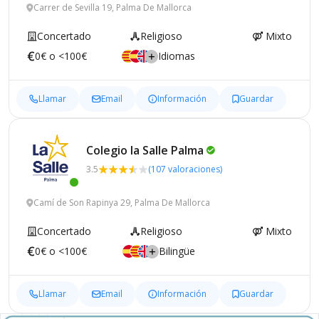
Carrer de Sevilla 19, Palma De Mallorca
Concertado
Religioso
Mixto
0€ o <100€
Idiomas
Llamar
Email
Información
Guardar
Colegio la Salle
Palma
3.5
(107 valoraciones)
Camí de Son Rapinya 29, Palma De Mallorca
Concertado
Religioso
Mixto
0€ o <100€
Bilingüe
Llamar
Email
Información
Guardar