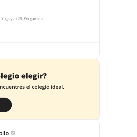
o Yrigoyen 29, Pergamino
ollo