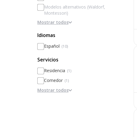
Modelos alternativos (Waldorf,
Montessori)
Mostrar todos
Basado en la disciplina / internados
Basado en Inteligencias Múltiples
Idiomas
Metodologías activas / innovación
Español
(10)
Personalización
Servicios
Basado en el rendimiento y la
excelencia
Residencia
(1)
Comedor
(1)
Mostrar todos
Nutricionistas
Intercambios
Menús especiales
Convenios con empresas
Traer comida de casa