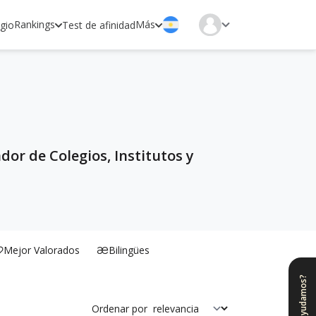
Rankings
Más
egio
Test de afinidad
dor de Colegios, Institutos y
Mejor Valorados
Bilingües
¿Te ayudamos?
Ordenar por