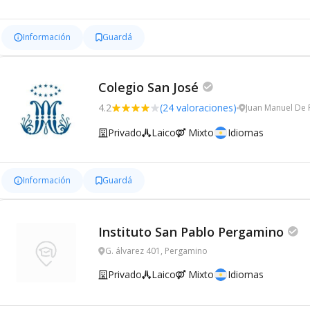
Información
Guardá
Colegio San José
4.2
(24 valoraciones)
Juan Manuel De 
Privado
Laico
Mixto
Idiomas
Información
Guardá
Instituto San Pablo Pergamino
G. álvarez 401, Pergamino
Privado
Laico
Mixto
Idiomas