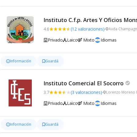
Instituto C.f.p. Artes Y Oficios Mon
4.6
(12 valoraciones)
Avda Champagna
Privado
Laico
Mixto
Idiomas
Información
Guardá
Instituto Comercial El Socorro
3.7
(3 valoraciones)
Lorenzo Moreno 
Privado
Laico
Mixto
Idiomas
Información
Guardá