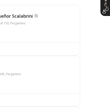
señor Scalabrini
t 150, Pergamino
845, Pergamino