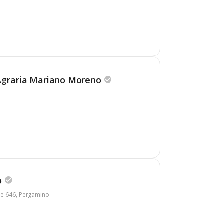
Agraria Mariano Moreno
o
re 646, Pergamino