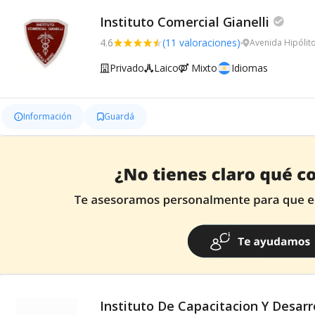
Instituto Comercial Gianelli
4.6
(11 valoraciones)
Avenida Hipólit
Privado
Laico
Mixto
Idiomas
Información
Guardá
Instituto De Capacitacion Y Desarr