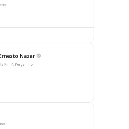
amino
 Ernesto Nazar
eta Km. 4, Pergamino
mino