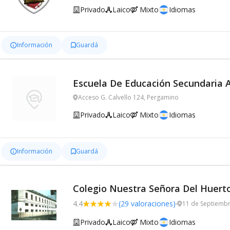
Privado
Laico
Mixto
Idiomas
Información
Guardá
Escuela De Educación Secundaria 
Acceso G. Calvello 124, Pergamino
Privado
Laico
Mixto
Idiomas
Información
Guardá
Colegio Nuestra Señora Del Huert
4.4
(29 valoraciones)
11 de Septiemb
Privado
Laico
Mixto
Idiomas