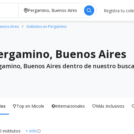
Registra tu col
Buenos Aires
Institutos en Pergamino
Pergamino, Buenos Aires
rgamino, Buenos Aires dentro de nuestro busca
dos
Top en Micole
Internacionales
Más Inclusivos
0 institutos
+ info