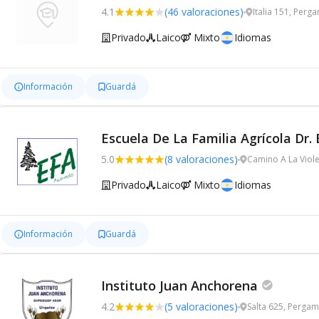
4.1
(46 valoraciones)
Italia 151, Perg
Privado
Laico
Mixto
Idiomas
Información
Guardá
Escuela De La Familia Agrícola Dr.
5.0
(8 valoraciones)
Camino A La Viol
Privado
Laico
Mixto
Idiomas
Información
Guardá
Instituto Juan Anchorena
4.2
(5 valoraciones)
Salta 625, Perga