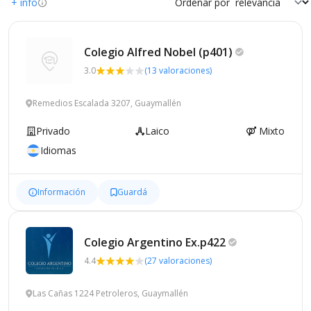
+ info
Ordenar por
Colegio Alfred Nobel
(p401)
3.0
(13 valoraciones)
Remedios Escalada 3207, Guaymallén
Privado
Laico
Mixto
Idiomas
Información
Guardá
Colegio Argentino
Ex.p422
4.4
(27 valoraciones)
Las Cañas 1224 Petroleros, Guaymallén