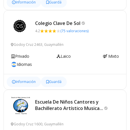
Información
Guardá
Colegio Clave De
Sol
4.2
(75 valoraciones)
Godoy Cruz 2463, Guaymallén
Privado
Laico
Mixto
Idiomas
Información
Guardá
Escuela De Niños Cantores y
Bachillerato Artístico
Musica...
Godoy Cruz 1600, Guaymallén