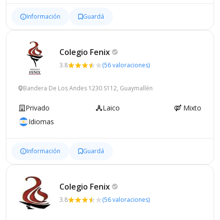
Información
Guardá
Colegio
Fenix
3.8
(56 valoraciones)
Bandera De Los Andes 1230 S112, Guaymallén
Privado
Laico
Mixto
Idiomas
Información
Guardá
Colegio
Fenix
3.8
(56 valoraciones)