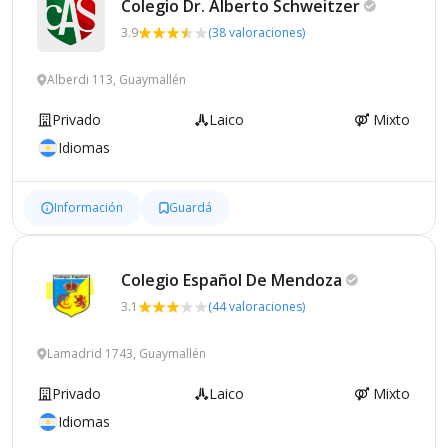
Colegio Dr. Alberto
Schweitzer
3.9
(38 valoraciones)
Alberdi 113, Guaymallén
Privado
Laico
Mixto
Idiomas
Información
Guardá
Colegio Español De
Mendoza
3.1
(44 valoraciones)
Lamadrid 1743, Guaymallén
Privado
Laico
Mixto
Idiomas