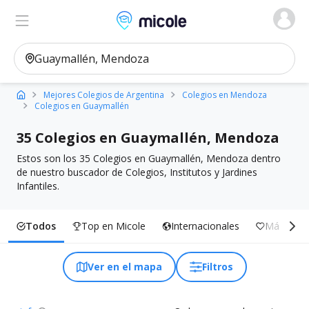
Micole, buscador de colegios
Ver en el mapa
Filtros
Mejores Colegios de Argentina
Colegios en Mendoza
Colegios en Guaymallén
35 Colegios en Guaymallén, Mendoza
Estos son los 35 Colegios en Guaymallén, Mendoza dentro
de nuestro buscador de Colegios, Institutos y Jardines
Infantiles.
Todos
Top en Micole
Internacionales
Más Inclu
Ver en el mapa
Filtros