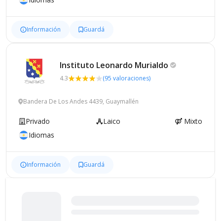
Información
Guardá
Instituto Leonardo
Murialdo
4.3
(95 valoraciones)
Bandera De Los Andes 4439, Guaymallén
Privado
Laico
Mixto
Idiomas
Información
Guardá