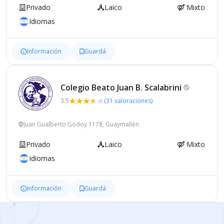
Privado
Laico
Mixto
Idiomas
Información
Guardá
Colegio Beato Juan B.
Scalabrini
3.5
(31 valoraciones)
Juan Gualberto Godoy 1178, Guaymallén
Privado
Laico
Mixto
Idiomas
Información
Guardá