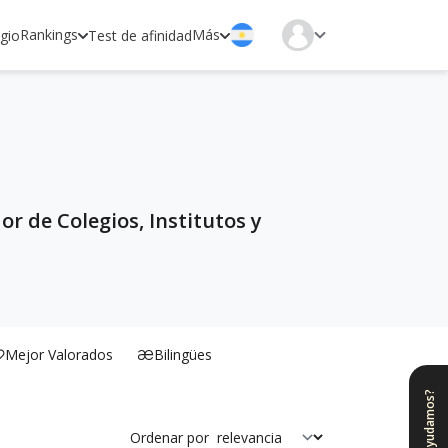
Rankings
Más
egio
Test de afinidad
r de Colegios, Institutos y
Mejor Valorados
Bilingües
¿Te ayudamos?
Ordenar por