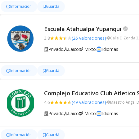
Información
Guardá
Escuela Atahualpa Yupanqui
3.8
(26 valoraciones)
Calle El Zonda 3
Privado
Laico
Mixto
Idiomas
Información
Guardá
Complejo Educativo Club Atletico 
4.6
(49 valoraciones)
Maestro Ángel D'
Privado
Laico
Mixto
Idiomas
Información
Guardá