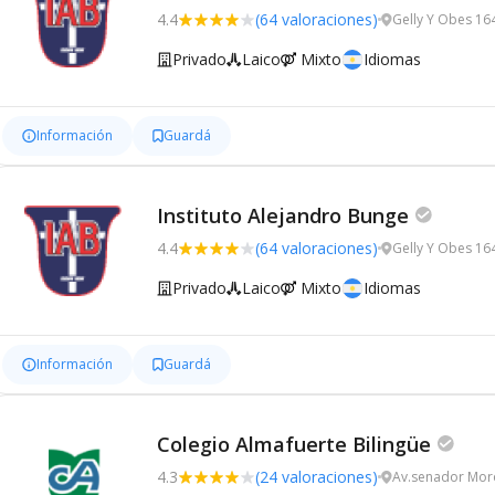
4.4
(64 valoraciones)
Gelly Y Obes 16
Privado
Laico
Mixto
Idiomas
Información
Guardá
Instituto Alejandro Bunge
4.4
(64 valoraciones)
Gelly Y Obes 16
Privado
Laico
Mixto
Idiomas
Información
Guardá
Colegio Almafuerte Bilingüe
4.3
(24 valoraciones)
Av.senador Moro