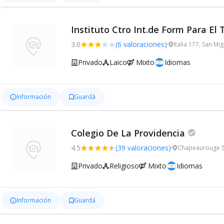
Instituto Ctro Int.de Form Para El
3.0
(6 valoraciones)
Italia 177, San Mi
Privado
Laico
Mixto
Idiomas
Información
Guardá
Colegio De La Providencia
4.5
(39 valoraciones)
Chapeaurouge 5
Privado
Religioso
Mixto
Idiomas
Información
Guardá