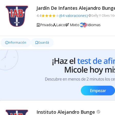
Jardín De Infantes Alejandro Bung
4.4
(64 valoraciones)
Gelly Y Obes 16
Privado
Laico
Mixto
Idiomas
Información
Guardá
Instituto Alejandro Bunge