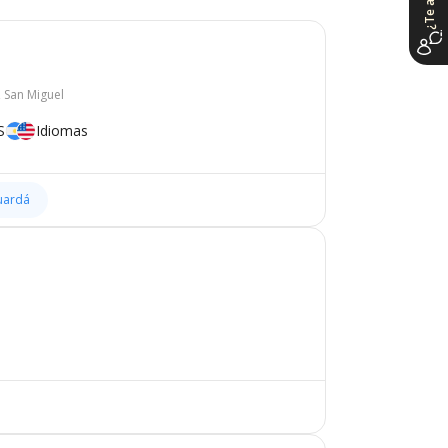
, San Miguel
S
Idiomas
uardá