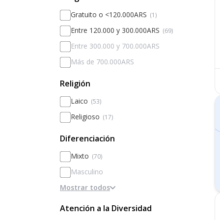
Gratuito o <120.000ARS
(1)
Entre 120.000 y 300.000ARS
(69)
Entre 300.000 y 700.000ARS
Más de 700.000ARS
Religión
Laico
(53)
Religioso
(17)
Diferenciación
Mixto
(70)
Masculino
Mostrar todos
Femenino
Diferenciado por sexos
Atención a la Diversidad