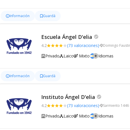
Información
Guardá
Escuela Ángel D'elia
4.2
(73 valoraciones)
Domingo Faustin
Privado
Laico
Mixto
Idiomas
Información
Guardá
Instituto Ángel D'elia
4.2
(73 valoraciones)
Sarmiento 1446 
Privado
Laico
Mixto
Idiomas