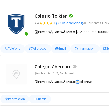
Colegio Tolkien
4.4
(72 valoraciones)
Corrientes 1098
Privado
Laico
Mixto
120.000-300.000AR
Teléfono
WhatsApp
Email
Información
G
Colegio Aberdare
Av.francia 1245, San Miguel
Privado
Laico
Mixto
Idiomas
Información
Guardá