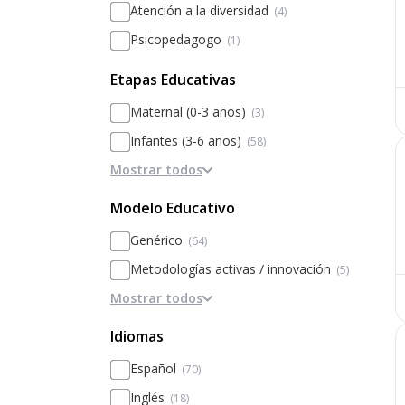
Atención a la diversidad
(4)
Psicopedagogo
(1)
Etapas Educativas
Maternal (0-3 años)
(3)
Infantes (3-6 años)
(58)
Mostrar todos
Primaria
(68)
Secundaria
(55)
Modelo Educativo
Educación Especial
(7)
Genérico
(64)
FP/Otros
(2)
Metodologías activas / innovación
(5)
Mostrar todos
Modelos alternativos (Waldorf,
Montessori)
(1)
Idiomas
Basado en la disciplina / internados
Español
(70)
Basado en Inteligencias Múltiples
Inglés
(18)
Personalización