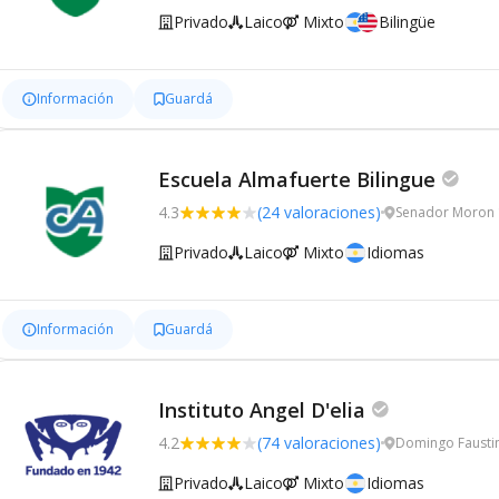
Privado
Laico
Mixto
Bilingüe
Información
Guardá
Escuela Almafuerte Bilingue
4.3
(24 valoraciones)
Senador Moron 1
Privado
Laico
Mixto
Idiomas
Información
Guardá
Instituto Angel D'elia
4.2
(74 valoraciones)
Domingo Faustin
Privado
Laico
Mixto
Idiomas