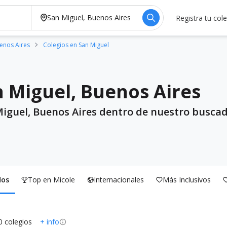
Registra tu col
enos Aires
Colegios en San Miguel
n Miguel, Buenos Aires
Miguel, Buenos Aires dentro de nuestro buscado
dos
Top en Micole
Internacionales
Más Inclusivos
0 colegios
+ info