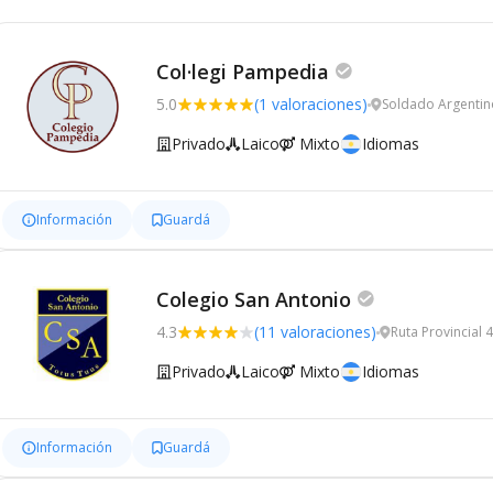
Col·legi Pampedia
5.0
(1 valoraciones)
Soldado Argentin
Privado
Laico
Mixto
Idiomas
Información
Guardá
Colegio San Antonio
4.3
(11 valoraciones)
Ruta Provincial 
Privado
Laico
Mixto
Idiomas
Información
Guardá