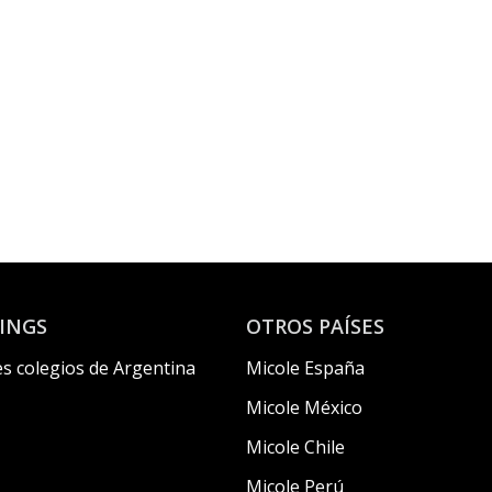
INGS
OTROS PAÍSES
s colegios de Argentina
Micole España
Micole México
Micole Chile
Micole Perú