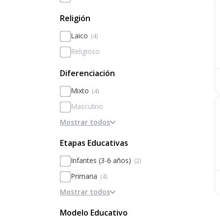
Religión
Laico
(4)
Religioso
Diferenciación
Mixto
(4)
Masculino
Mostrar todos
Femenino
Diferenciado por sexos
Etapas Educativas
Infantes (3-6 años)
(2)
Primaria
(4)
Mostrar todos
Secundaria
(3)
Modelo Educativo