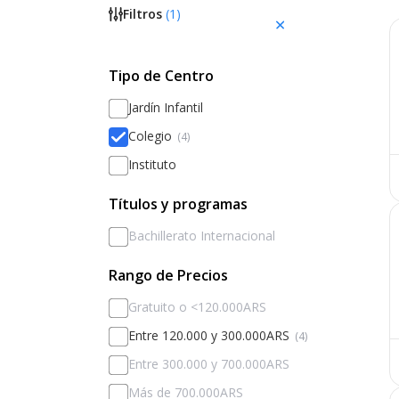
Filtros
(
1
)
Tipo de Centro
Jardín Infantil
Colegio
(4)
Instituto
Títulos y programas
Bachillerato Internacional
Rango de Precios
Gratuito o <120.000ARS
Entre 120.000 y 300.000ARS
(4)
Entre 300.000 y 700.000ARS
Más de 700.000ARS