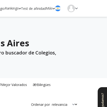
Rankings
Más
egio
Test de afinidad
s Aires
ro buscador de Colegios,
Mejor Valorados
Bilingües
¿Te ayudamos?
Ordenar por