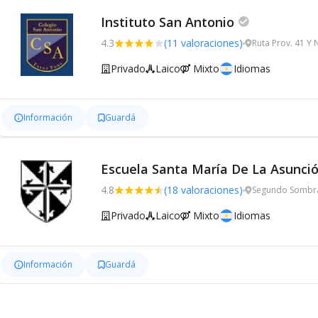
Instituto San Antonio
4.3
(11 valoraciones)
Ruta Prov. 41 Y 
Privado
Laico
Mixto
Idiomas
Información
Guardá
Escuela Santa María De La Asunci
4.8
(18 valoraciones)
Segundo Sombra 
Privado
Laico
Mixto
Idiomas
Información
Guardá