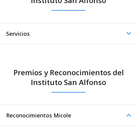
Instituto San Alfonso
Servicios
Dining room
Premios y Reconocimientos del
Dining room - External
Instituto San Alfonso
catering
Otros servicios
Excursiones /
Reconocimientos Micole
convivencias