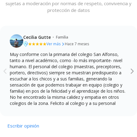
sujetas a moderación por normas de respeto, convivencia y
protección de datos
·
Cecilia Gutte
Familia
Ver más
Hace 7 meses
Muy conforme con la primaria del colegio San Alfonso,
Calidad de la enseñanza
Profesionalidad del profesorado
tanto a nivel académico, como -lo más importante- nivel
Instalaciones y recursos
humano. El personal del colegio (maestras, preceptores,
Comunicación y atención a las familias
portero, directivos) siempre se muestran predispuesto a
escuchar a los chicos y a sus familias, generando la
sensación de que podemos trabajar en equipo (colegio y
familia) en pos de la felicidad y el aprendizaje de los niños.
No he encontrado la misma calidez y empatia en otros
colegios de la zona. Felicito al colegio y a su personal
Escribir opinión