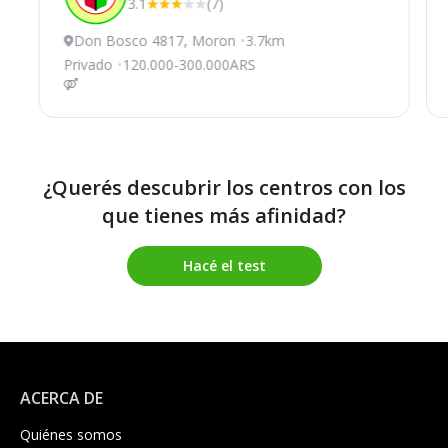
3.1
(7)
Don Bosco 4817, Moron
3.7km
Privado
120.000-300.000ARS
¿Querés descubrir los centros con los
que tienes más afinidad?
Hacé el test
ACERCA DE
Quiénes somos