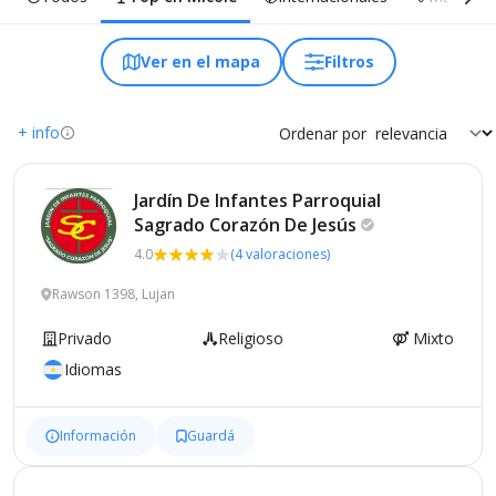
Ver en el mapa
Filtros
+ info
Ordenar por
Jardín De Infantes Parroquial
Sagrado Corazón De
Jesús
4.0
(4 valoraciones)
Rawson 1398, Lujan
Privado
Religioso
Mixto
Idiomas
Información
Guardá