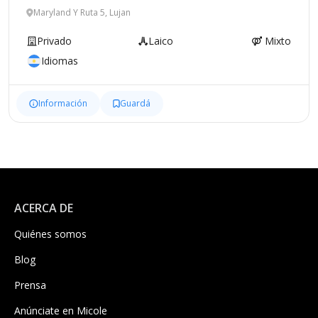
Maryland Y Ruta 5, Lujan
Privado
Laico
Mixto
Idiomas
Información
Guardá
ACERCA DE
Quiénes somos
Blog
Prensa
Anúnciate en Micole