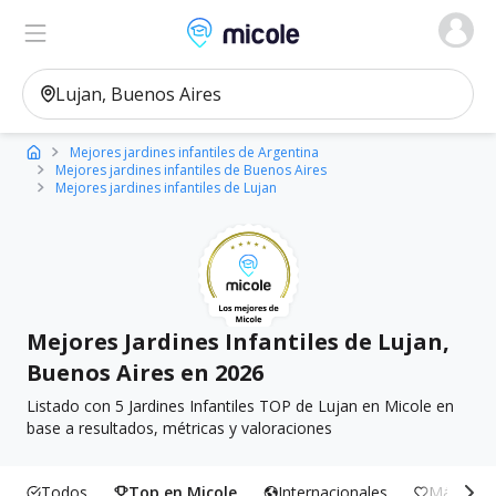
Micole, buscador de colegios
Ver en el mapa
Filtros
Mejores jardines infantiles de Argentina
Mejores jardines infantiles de Buenos Aires
Mejores jardines infantiles de Lujan
Mejores Jardines Infantiles de Lujan,
Buenos Aires en 2026
Listado con 5 Jardines Infantiles TOP de Lujan en Micole en
base a resultados, métricas y valoraciones
Todos
Top en Micole
Internacionales
Más Incl