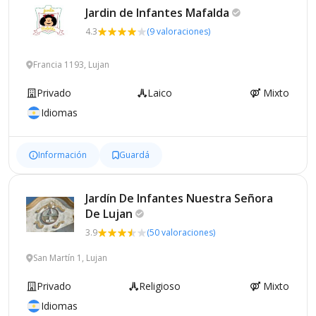
Jardin de Infantes
Mafalda
4.3
(9 valoraciones)
Francia 1193, Lujan
Privado
Laico
Mixto
Idiomas
Información
Guardá
Jardín De Infantes Nuestra Señora
De
Lujan
3.9
(50 valoraciones)
San Martín 1, Lujan
Privado
Religioso
Mixto
Idiomas