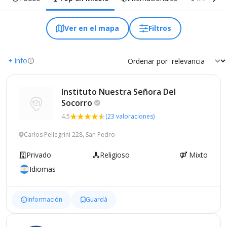
Ver en el mapa
Filtros
+ info
Ordenar por
Instituto Nuestra Señora Del
Socorro
4.5
(23 valoraciones)
Carlos Pellegrini 228, San Pedro
Privado
Religioso
Mixto
Idiomas
Información
Guardá