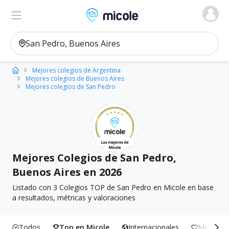
Micole, buscador de colegios
Ver en el mapa
Filtros
Mejores colegios de Argentina
Mejores colegios de Buenos Aires
Mejores colegios de San Pedro
Mejores Colegios de San Pedro,
Buenos Aires en 2026
Listado con 3 Colegios TOP de San Pedro en Micole en base
a resultados, métricas y valoraciones
Todos
Top en Micole
Internacionales
Más Incl