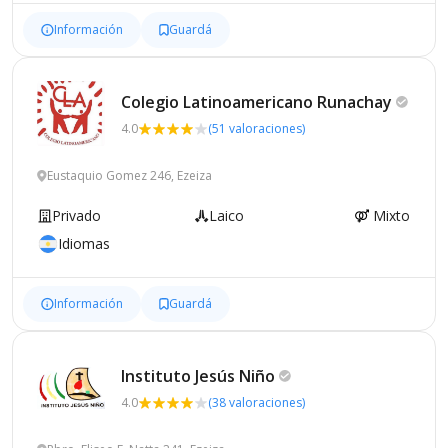
Información
Guardá
Colegio Latinoamericano
Runachay
4.0
(51 valoraciones)
Eustaquio Gomez 246, Ezeiza
Privado
Laico
Mixto
Idiomas
Información
Guardá
Instituto Jesús
Niño
4.0
(38 valoraciones)