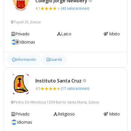
Colegio Jorge
Newbery
4.1
(43 valoraciones)
Tuyutí 25, Ezeiza
Privado
Laico
Mixto
Idiomas
Información
Guardá
Instituto Santa
Cruz
4.5
(17 valoraciones)
Pedro De Mendoza 1259 Barrio Santa Marta, Ezeiza
Privado
Religioso
Mixto
Idiomas