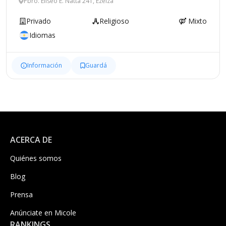
Pbro. Eliseo E. Natta 241, Ezeiza
Privado
Religioso
Mixto
Idiomas
Información
Guardá
ACERCA DE
Quiénes somos
Blog
Prensa
Anúnciate en Micole
RANKINGS