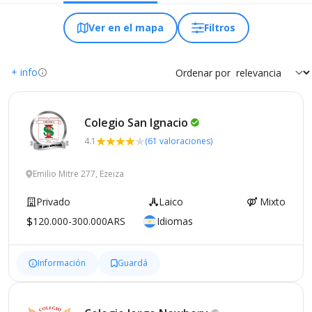
Ver en el mapa
Filtros
+ info
Ordenar por
Colegio San
Ignacio
4.1
(61 valoraciones)
Emilio Mitre 277, Ezeiza
Privado
Laico
Mixto
120.000-300.000ARS
Idiomas
Información
Guardá